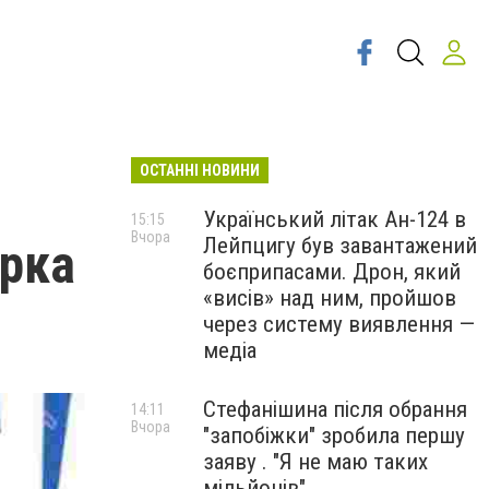
ОСТАННІ НОВИНИ
Український літак Ан-124 в
15:15
Вчора
Лейпцигу був завантажений
орка
боєприпасами. Дрон, який
«висів» над ним, пройшов
через систему виявлення —
медіа
Стефанішина після обрання
14:11
Вчора
"запобіжки" зробила першу
заяву . "Я не маю таких
мільйонів"