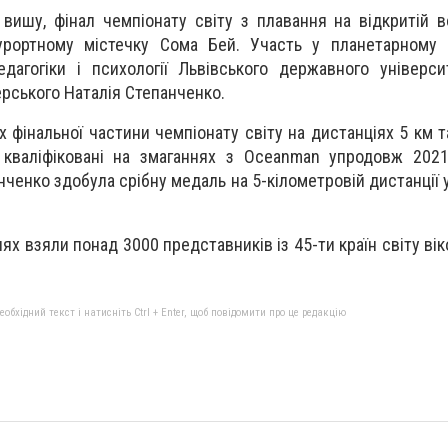
 вишу, фінал чемпіонату світу з плавання на відкритій 
курортному містечку Сома Бей. Участь у планетарному 
агогіки і психології Львівського державного універси
ерського Наталія Степанченко.
х фінальної частини чемпіонату світу на дистанціях 5 км 
и кваліфіковані на змаганнях з Oceanman упродовж 202
ченко здобула срібну медаль на 5-кілометровій дистанції у
ях взяли понад 3000 представників із 45-ти країн світу ві
бхідний текст і натисніть Ctrl + Enter, щоб повідомити про це редакцію