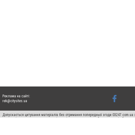
Реклама на сайті:
rek@citysites.ua
Допускається цитування матеріалів без отримання попередньої згоди 03247.com.ua з
систем гіперпосилання на цитовані статті не нижче другого абзацу в тексті або в я
Матеріали з плашками "Новини компаній", "Промо", "Партнерський матеріал", "Партнер