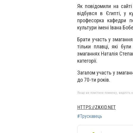
Як повідомили на сайті
відбувся в Єгипті, у 
професорка кафедри пед
культури імені Івана Боб
Брати участь у змагання
тільки плавці, які бул
змаганнях Наталія Степан
категорії.
Загалом участь у змаганн
до 70-ти років.
Якщо ви помітили помилку, виділіть нео
HTTPS://ZAXID.NET
#Трускавець