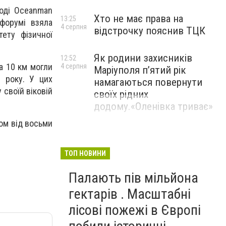
воді Oceanman
Хто не має права на
13:25
форумі взяла
4 серпня
відстрочку пояснив ТЦК
тету фізичної
Як родини захисників
12:52
та 10 км могли
4 серпня
Маріуполя пʼятий рік
1 року. У цих
намагаються повернути
 своїй віковій
своїх рідних
додому.«Оленівка триває»
ком від восьми
ТОП НОВИНИ
Палають пів мільйона
гектарів . Масштабні
лісові пожежі в Європі