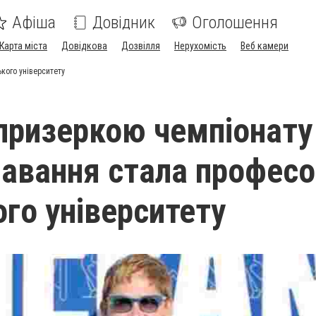
Афіша
Довідник
Оголошення
Карта міста
Довідкова
Дозвілля
Нерухомість
Веб камери
кого університету
призеркою чемпіонату
плавання стала профес
ого університету