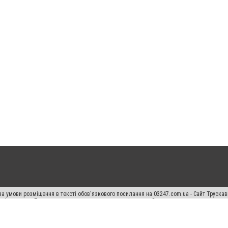
а умови розміщення в тексті обов'язкового посилання на 03247.com.ua - Сайт Труска
кості джерела. Порушення виняткових прав переслідується Законом.
ський спецпроєкт", "Політичні новини", "Пресреліз", "PR", "Офіційно", "Політична рек