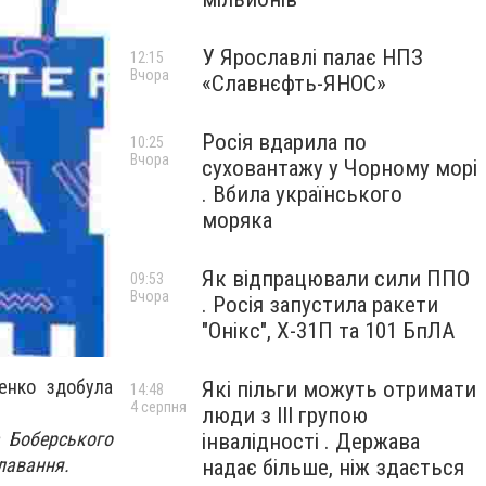
У Ярославлі палає НПЗ
12:15
Вчора
«Славнєфть-ЯНОС»
Росія вдарила по
10:25
Вчора
суховантажу у Чорному морі
. Вбила українського
моряка
Як відпрацювали сили ППО
09:53
Вчора
. Росія запустила ракети
"Онікс", Х-31П та 101 БпЛА
ченко здобула
Які пільги можуть отримати
14:48
4 серпня
люди з III групою
а Боберського
інвалідності . Держава
лавання.
надає більше, ніж здається