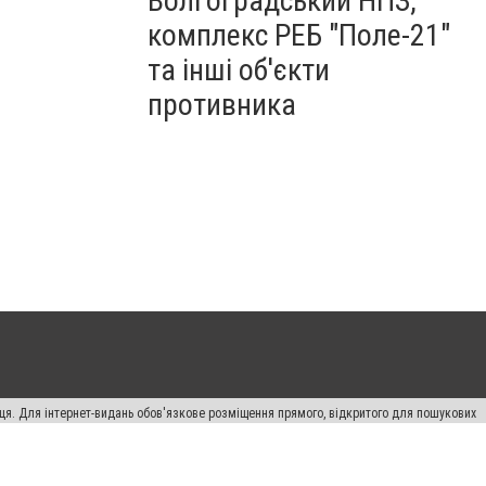
Волгоградський НПЗ,
комплекс РЕБ "Поле-21"
та інші об'єкти
противника
вця. Для інтернет-видань обов'язкове розміщення прямого, відкритого для пошукових
лама" публікуються на правах реклами.