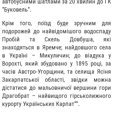
автобусними шатлами за 20 хвилин до ГК
"Буковель".
Крім того, поїзд буде зручним для
подорожей до найвідомішого водоспаду
Пробій та Скель Довбуша, які
знаходяться в Яремче; найдовшого села
в Україні – Микуличин; до віадука у
Ворохті, який збудовано у 1895 році, за
часів Австро-Угорщини, та селища Ясіня
Закарпатської області, звідки можна
дістатися до мальовничої вершини гори
Драгобрат – найвищого гірськолижного
курорту Українських Карпат"".