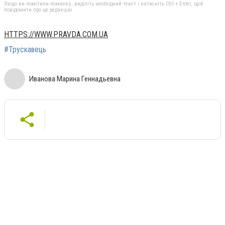
Якщо ви помітили помилку, виділіть необхідний текст і натисніть Ctrl + Enter, щоб
повідомити про це редакцію
HTTPS://WWW.PRAVDA.COM.UA
#Трускавець
Иванова Марина Геннадьевна