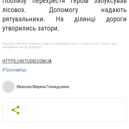
Поблизу перехрестя Героїв забуксував
лісовоз. Допомогу надають
рятувальники. На ділянці дороги
утворились затори.
Якщо ви помітили помилку, виділіть необхідний текст і натисніть Ctrl + Enter, щоб
повідомити про це редакцію
HTTPS://4STUDIO.COM.UA
#Трускавець
Иванова Марина Геннадьевна