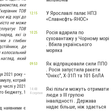
риємства, яке
(керівник ТОВ
У Ярославлі палає НПЗ
12:15
є від зорі до
«Славнєфть-ЯНОС»
місто не може
сплуатує ТОВ
Росія вдарила по
10:25
наряд, які із
суховантажу у Чорному морі
ами з глибин
. Вбила українського
стійники, де
моряка
є колосальний
 нагляд, який
Як відпрацювали сили ППО
09:53
. Росія запустила ракети
ця 2021 року –
"Онікс", Х-31П та 101 БпЛА
намулу, котрий
у числі у 2021
Які пільги можуть отримати
14:48
ого бюджету, 1
4 серпня
люди з III групою
інвалідності . Держава
надає більше, ніж здається
од наявними є