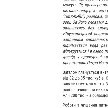
можуть. Те, що озеро по
виграло тендер з чистк
"ПМК-КИЇВ") розповів, щ
зорі. За його словами 
залишатись без альте
«Трускавецький водокан
завданням справляють
підіймається вода раз
фільтрується і в озеро
досвід у проведенні та
представляє Петро Нест
Загалом планується витяг
від 32 до 35 тис. кубів.
вивозитимуть за місто. В
році на очищення викори
млн 200 тис. – з обласно
Роботи з чищення питно