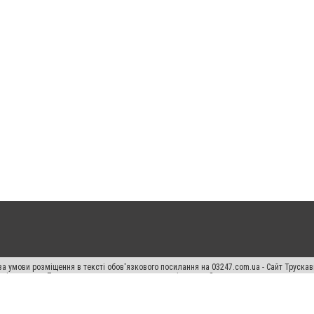
а умови розміщення в тексті обов'язкового посилання на 03247.com.ua - Сайт Труска
кості джерела. Порушення виняткових прав переслідується Законом.
ський спецпроєкт", "Політичні новини", "Пресреліз", "PR", "Офіційно", "Політична рек