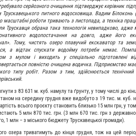
требувало серйозного очищення підтверджує керівник підп
и Трускавецького питного водосховища. Вадим Білоконь 
о масштабні роботи тривають з листопада, а техніка працю
для Трускавця обрана така технологія невипадково, адже 
рнативного водопостачання на довго, адже його ек
ал». Тому, чистять озеро плавучий екскаватор та земс
ся, а відтак спускати водойму потреби немає. Помп
ом з мулом і виходить у спеціально підготовлені від
 повертається повністю очищена водичка. Підприємство ма
кого типу робіт. Разом з тим, здійснюється технічний
ерівський.
нути з 83 631 м. куб. намулу та ґрунту, у тому числі до кін
 Станом на середину грудня вже видобуто з 19 тис. м. куб. 
артість всього проєкту становить близько 15 млн грн, у том
стають 5 млн 870 тис. грн. (3 млн 670 тис. грн з державн
го, 1 млн – з міського бюджету Трускавецької громади).
го озера триватимуть до кінця грудня, тож на цей пері