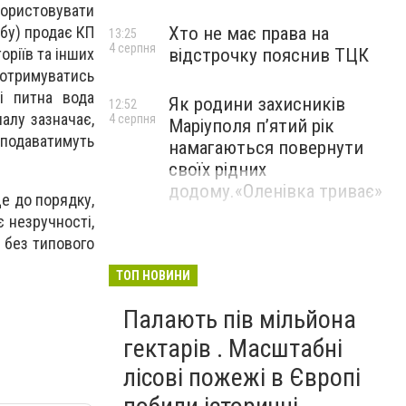
користовувати
Хто не має права на
обу) продає КП
13:25
4 серпня
відстрочку пояснив ТЦК
ріїв та інших
дотримуватись
і питна вода
Як родини захисників
12:52
налу зазначає,
4 серпня
Маріуполя пʼятий рік
 подаватимуть
намагаються повернути
своїх рідних
додому.«Оленівка триває»
е до порядку,
 незручності,
 без типового
ТОП НОВИНИ
Палають пів мільйона
гектарів . Масштабні
лісові пожежі в Європі