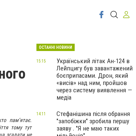
ОСТАННІ НОВИНИ
Український літак Ан-124 в
15:15
Лейпцигу був завантажений
ного
боєприпасами. Дрон, який
«висів» над ним, пройшов
через систему виявлення —
медіа
Стефанішина після обрання
14:11
то пам’ятає.
"запобіжки" зробила першу
ття тому тут
заяву . "Я не маю таких
ща згадати не
мільйонів"