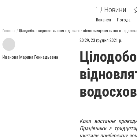
Новини
Вакансії
Погода
Головна
Цілодобове водопостачання відновлять після очищення питного водосхов
20:29, 23 грудня 2021 р.
Цілодобо
Иванова Марина Геннадьевна
відновля
водосхов
Коли востаннє проводи
Працівники з тридцяти
чистили прибережну зон