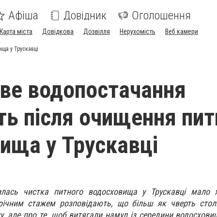
Афіша
Довідник
Оголошення
Карта міста
Довідкова
Дозвілля
Нерухомість
Веб камери
ища у Трускавці
ве водопостачання
ть після очищення пит
ища у Трускавці
лась чистка питного водосховища у Трускавці мало х
річним стажем розповідають, що більш як чверть столі
у, але про те, щоб витягали намул із середини водосхови