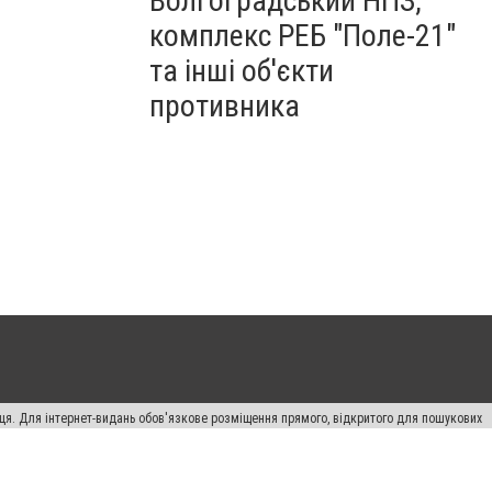
Волгоградський НПЗ,
комплекс РЕБ "Поле-21"
та інші об'єкти
противника
вця. Для інтернет-видань обов'язкове розміщення прямого, відкритого для пошукових
лама" публікуються на правах реклами.