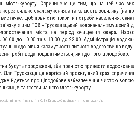
ні міста-курорту. Спричинене це тим, що на цей час ви
ерез сильне скаламучення, а та кількість води, яку (на д
вистачає, щоб повністю покрити потреби населення, санато
У зв’язку з цим ТОВ «Трускавецький водоканал» змушений 
одопостачання міста на період очищення озера. Нараз
06.00 до 10.00 та з 18.00 до 22.00. Адміністрація водока
туації щодо рівня каламутності питного водосховища воду
шенні робіт вода подаватиметься, як і до того, цілодобово.
стки будуть продовжені, аби повністю привести водосховищ
 Для Трускавця це вартісний проєкт, який зраз спричиняє
, адже йдеться про цілодобове забезпечення чистою водою
ешканців та гостей нашого міста-курорту.
бхідний текст і натисніть Ctrl + Enter, щоб повідомити про це редакцію