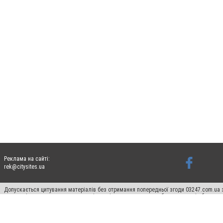
Реклама на сайті:
rek@citysites.ua
Допускається цитування матеріалів без отримання попередньої згоди 03247.com.ua з
систем гіперпосилання на цитовані статті не нижче другого абзацу в тексті або в я
Матеріали з плашками "Новини компаній", "Промо", "Партнерський матеріал", "Партнер