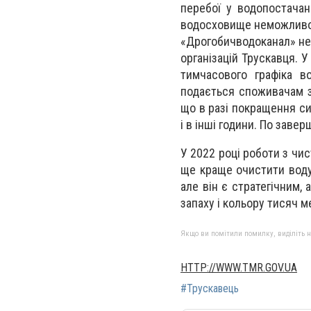
перебої у водопостачан
водосховище неможливо ч
«Дрогобичводоканал» не 
організацій Трускавця. 
тимчасового графіка в
подається споживачам з 
що в разі покращення си
і в інші години. По завер
У 2022 році роботи з чи
ще краще очистити воду.
але він є стратегічним
запаху і кольору тисяч м
Якщо ви помітили помилку, виділіть нео
HTTP://WWW.TMR.GOV.UA
#Трускавець