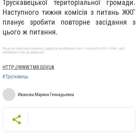
Трускавецької територіальної громади.
Наступного тижня комісія з питань ЖКГ
планує зробити повторне засідання з
цього ж питання.
Якщо ви помітили помилку, виділіть необхідний текст і натисніть Ctrl + Enter, щоб
повідомити про це редакцію
HTTP://WWW.TMR.GOV.UA
#Трускавець
Иванова Марина Геннадьевна