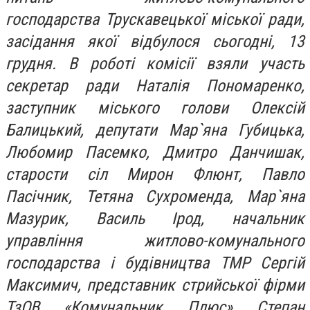
господарства Трускавецької міської ради,
засідання якої відбулося сьогодні, 13
грудня. В роботі комісії взяли участь
секретар ради Наталія Пономаренко,
заступник міського голови Олексій
Балицький, депутати Мар`яна Губицька,
Любомир Пасемко, Дмитро Данчишак,
старости сіл Мирон Флюнт, Павло
Пасічник, Тетяна Сухроменда, Мар`яна
Мазурик, Василь Ірод, начальник
управління житлово-комунального
господарства і будівництва ТМР Сергій
Максимич, представник стрийської фірми
ТзОВ «Комунальник Плюс» Степан