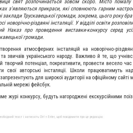
рвиця свят розпочинається зовсім скоро. Місто помалу
івках з’являються прикраси, які сповнюють гарним настро
ні заклади Трускавецької громади, зокрема, цього року бр
рсі новорічно-різдвяні інсталяції. У відділі освіти розповіл
ий Наказ про проведення виставки-конкурсу серед усі
скавецької громади.
творення атмосферних інсталяцій на новорічно-різдвян
та звичаїв українського народу. Важливо й те, що учнівс
ій творчий потенціал, покреативити, провести весело час
ти свої авторські інсталяції. Школи працюватимуть на
і запрезентують для широкої аудиторії на офіційному сайті м
іальній мережі фейсбук.
ме журі конкурсу, будуть нагороджені екскурсійними поїз
бхідний текст і натисніть Ctrl + Enter, щоб повідомити про це редакцію