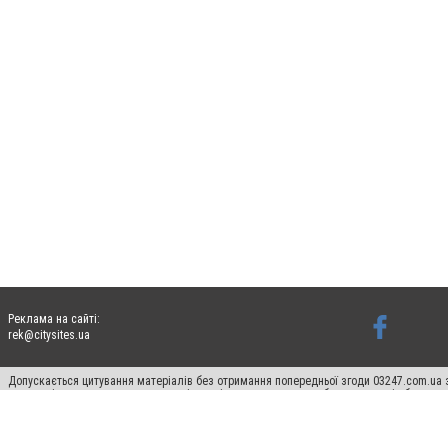
Реклама на сайті:
rek@citysites.ua
Допускається цитування матеріалів без отримання попередньої згоди 03247.com.ua з
систем гіперпосилання на цитовані статті не нижче другого абзацу в тексті або в я
Матеріали з плашками "Новини компаній", "Промо", "Партнерський матеріал", "Партнер