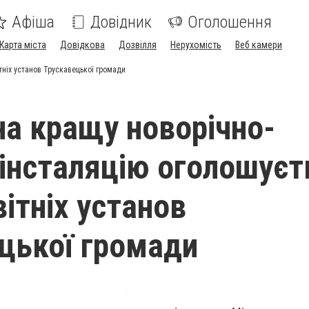
Афіша
Довідник
Оголошення
Карта міста
Довідкова
Дозвілля
Нерухомість
Веб камери
тніх установ Трускавецької громади
на кращу новорічно-
 інсталяцію оголошуєт
ітніх установ
цької громади