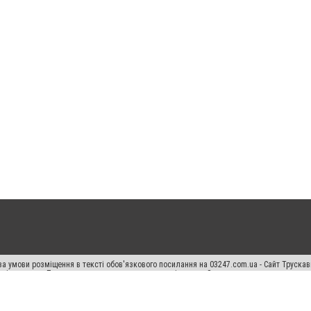
а умови розміщення в тексті обов'язкового посилання на 03247.com.ua - Сайт Труска
кості джерела. Порушення виняткових прав переслідується Законом.
ський спецпроєкт", "Політичні новини", "Пресреліз", "PR", "Офіційно", "Політична рек