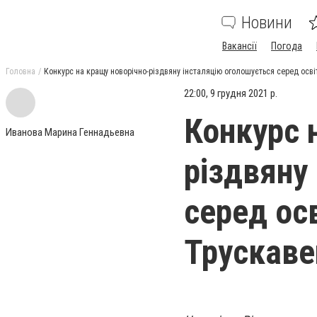
Новини
Вакансії
Погода
Головна
Конкурс на кращу новорічно-різдвяну інсталяцію оголошується cеред осві
22:00, 9 грудня 2021 р.
Конкурс 
Иванова Марина Геннадьевна
різдвяну
cеред осв
Трускаве