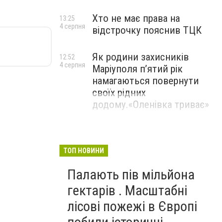
Хто не має права на
13:25
4 серпня
відстрочку пояснив ТЦК
Як родини захисників
12:52
4 серпня
Маріуполя пʼятий рік
намагаються повернути
своїх рідних
додому.«Оленівка триває»
ТОП НОВИНИ
Палають пів мільйона
гектарів . Масштабні
лісові пожежі в Європі