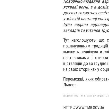
Новорічно-Різдвяна ве
яскраві вогні, а в дом
до свят готуються освіт
у міській виставці-конку
було видано відповідн
закладів та установ Тру
Тут наголошують, що с
пошануванням традицій 
зможуть реалізувати св
наставниками і створи
інсталяцій до зо грудня 
на своїх сторінках у соц
Переможці, яких обирати
Львова.
Якщо ви помітили помилку, виділіть нео
HTTP://WWW.TMR.GOV.UA