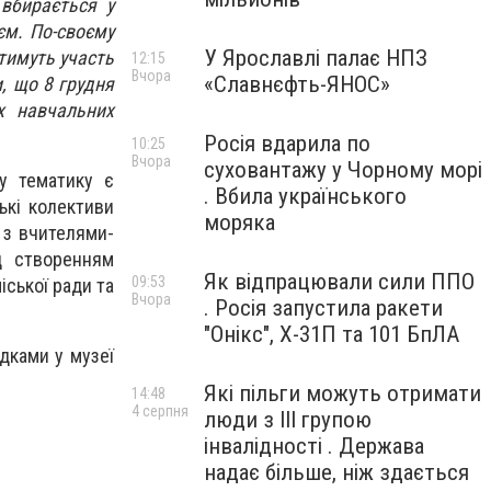
 вбирається у
єм. По-своєму
У Ярославлі палає НПЗ
атимуть участь
12:15
Вчора
«Славнєфть-ЯНОС»
и, що 8 грудня
х навчальних
Росія вдарила по
10:25
Вчора
суховантажу у Чорному морі
у тематику є
. Вбила українського
ькі колективи
моряка
 з вчителями-
д створенням
Як відпрацювали сили ППО
09:53
іської ради та
Вчора
. Росія запустила ракети
"Онікс", Х-31П та 101 БпЛА
дками у музеї
Які пільги можуть отримати
14:48
4 серпня
люди з III групою
інвалідності . Держава
надає більше, ніж здається