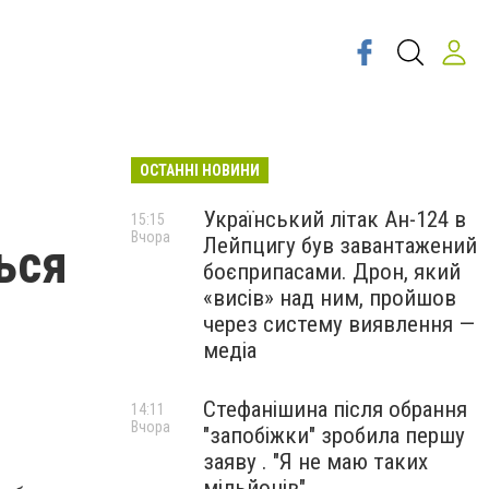
ОСТАННІ НОВИНИ
Український літак Ан-124 в
15:15
Вчора
Лейпцигу був завантажений
ься
боєприпасами. Дрон, який
«висів» над ним, пройшов
через систему виявлення —
медіа
Стефанішина після обрання
14:11
Вчора
"запобіжки" зробила першу
заяву . "Я не маю таких
мільйонів"