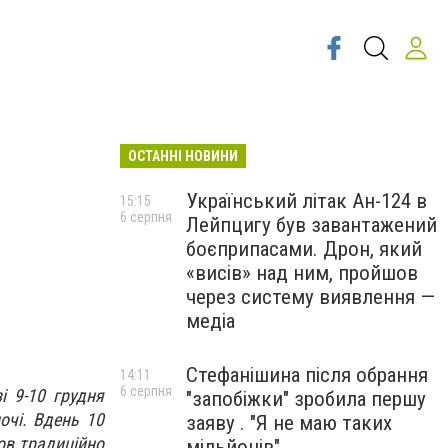
ОСТАННІ НОВИНИ
Український літак Ан-124 в
15:15
6 серпня
Лейпцигу був завантажений
боєприпасами. Дрон, який
«висів» над ним, пройшов
через систему виявлення —
медіа
Стефанішина після обрання
14:11
6 серпня
і 9-10 грудня
"запобіжки" зробила першу
очі. Вдень 10
заяву . "Я не маю таких
мов традиційно
мільйонів"