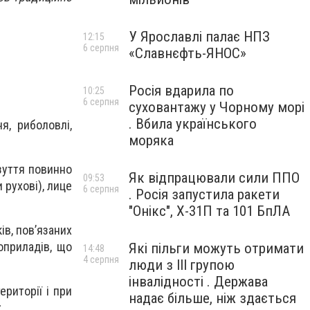
У Ярославлі палає НПЗ
12:15
6 серпня
«Славнєфть-ЯНОС»
Росія вдарила по
10:25
6 серпня
суховантажу у Чорному морі
. Вбила українського
я, риболовлі,
моряка
взуття повинно
Як відпрацювали сили ППО
09:53
 рухові), лице
6 серпня
. Росія запустила ракети
"Онікс", Х-31П та 101 БпЛА
ів, пов’язаних
оприладів, що
Які пільги можуть отримати
14:48
4 серпня
люди з III групою
інвалідності . Держава
ериторії і при
надає більше, ніж здається
;