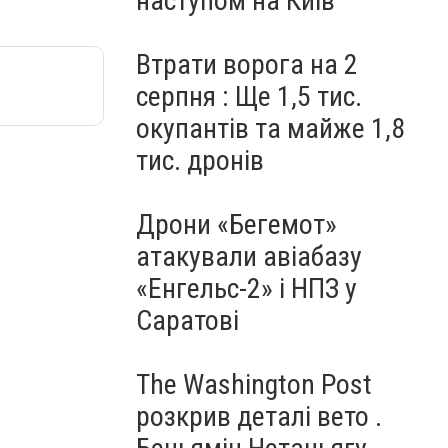
наступом на Київ
Втрати ворога на 2
серпня : Ще 1,5 тис.
окупантів та майже 1,8
тис. дронів
Дрони «Бегемот»
атакували авіабазу
«Енгельс-2» і НПЗ у
Саратові
The Washington Post
розкрив деталі вето .