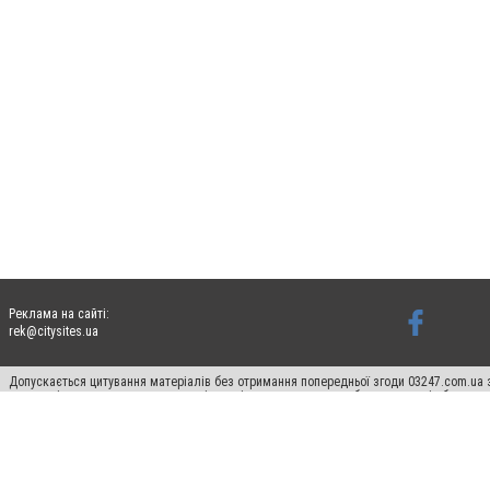
Реклама на сайті:
rek@citysites.ua
Допускається цитування матеріалів без отримання попередньої згоди 03247.com.ua з
систем гіперпосилання на цитовані статті не нижче другого абзацу в тексті або в я
Матеріали з плашками "Новини компаній", "Промо", "Партнерський матеріал", "Партнер
Реклама на сайті
Ф