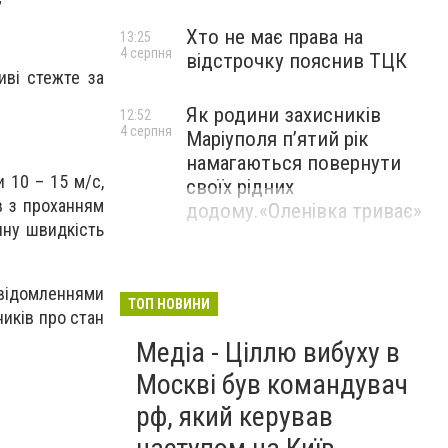
Хто не має права на
13:25
4 серпня
відстрочку пояснив ТЦК
иві стежте за
Як родини захисників
12:52
4 серпня
Маріуполя пʼятий рік
намагаються повернути
и 10 – 15 м/с,
своїх рідних
в з проханням
додому.«Оленівка триває»
чну швидкість
відомленнями
ТОП НОВИНИ
ників про стан
Медіа - Ціллю вибуху в
Москві був командувач
рф, який керував