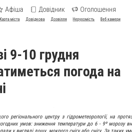
Афіша
Довідник
Оголошення
Карта міста
Довідкова
Дозвілля
Нерухомість
Веб камери
і 9-10 грудня
атиметься погода на
і
ого регіонального центру з гідрометеорології, на протяз
погодних умов: зниження температури до 6 - 9º морозу вн
пади у вигляді дощу, мокрого снігу або снігу. За таких у