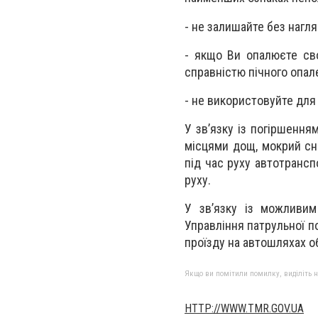
- не залишайте без нагля
- якщо Ви опалюєте сво
справністю пічного опале
- не використовуйте для
У зв’язку із погіршення
місцями дощ, мокрий сні
під час руху автотранс
руху.
У зв’язку із можливим
Управління патрульної по
проїзду на автошляхах об
Якщо ви помітили помилку, виділіть нео
HTTP://WWW.TMR.GOV.UA