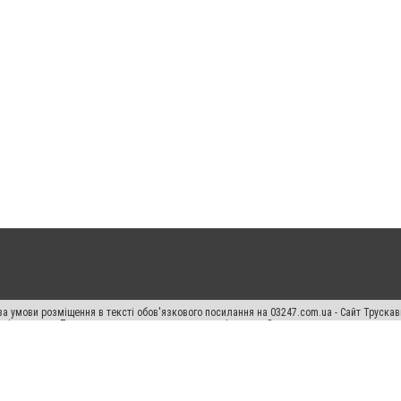
а умови розміщення в тексті обов'язкового посилання на 03247.com.ua - Сайт Труска
кості джерела. Порушення виняткових прав переслідується Законом.
ський спецпроєкт", "Політичні новини", "Пресреліз", "PR", "Офіційно", "Політична рек
раншиза "CitySites"
Правила класифайд
Редакційна політика
Політика конфіденційн