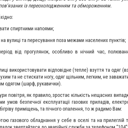
, пов’язаних із переохолодженням та обмороженням.
хідно:
ивати спиртними напоями;
на вулиці та пересування поза межами населених пунктів;
еріод від прогулянок, особливо в нічний час, полюванн
лиці використовувати відповідне (тепле) взуття та одяг (
сухим та не стискати ногу, одяг щільним, легким, не заважати
им одягом (шарф, рукавички).
ри повітря, як правило, зростає кількість нещасних випадк
и умов безпечної експлуатації газових приладів, електр
ігріву приміщень, та пічного опалення, то ж радимо Вам:
тою газового обладнання у себе в оселі та на прилеглій т
адок звертайтеся до аварійної служби за телефоном “104”