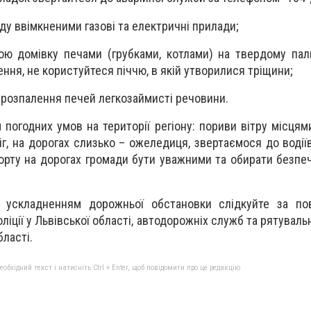
ду ввімкненими газові та електричні прилади;
ю домівку печами (грубками, котлами) на твердому пал
ння, не користуйтеся піччю, в якій утворилися тріщини;
 розпалення печей легкозаймисті речовини.
м погодних умов на території регіону: пориви вітру місцям
г, на дорогах слизько – ожеледиця, звертаємося до водії
порту на дорогах громади бути уважними та обирати безпе
 ускладненням дорожньої обстановки слідкуйте за по
ліції у Львівської області, автодорожніх служб та рятуваль
ласті.
бхідний текст і натисніть Ctrl + Enter, щоб повідомити про це редакцію