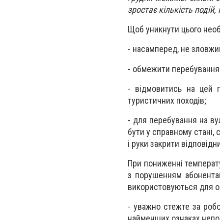
зростає кількість подій
Щоб уникнути цього необ
- насамперед, не зловж
- обмежити перебування 
- відмовитись на цей п
туристичних походів;
- для перебування на ву
бути у справному стані, 
і руки закрити відповідн
При пониженні температу
з порушенням абонентам
використовуються для об
- уважно стежте за робо
найменших ознаках непол