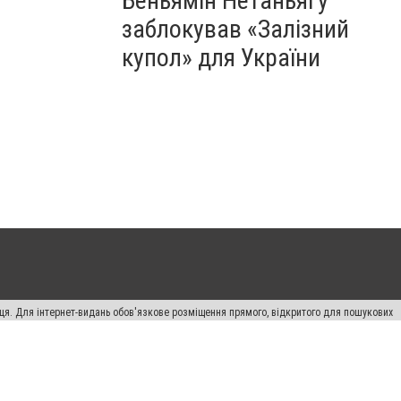
Беньямін Нетаньягу
заблокував «Залізний
купол» для України
вця. Для інтернет-видань обов'язкове розміщення прямого, відкритого для пошукових
лама" публікуються на правах реклами.
ості
Правила сайту