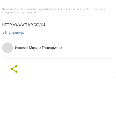
Якщо ви помітили помилку, виділіть необхідний текст і натисніть Ctrl + Enter, щоб
повідомити про це редакцію
HTTP://WWW.TMR.GOV.UA
#Трускавець
Иванова Марина Геннадьевна