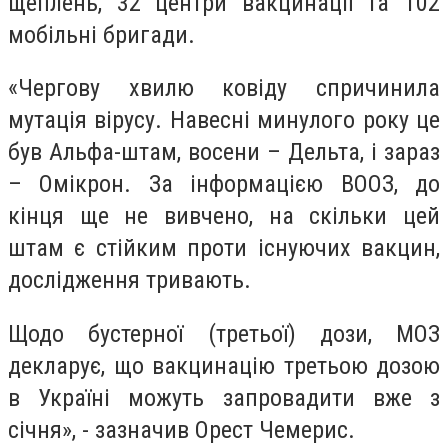
щеплень, 32 центри вакцинації та 102
мобільні бригади.
«Чергову хвилю ковіду спричинила
мутація вірусу. Навесні минулого року це
був Альфа-штам, восени – Дельта, і зараз
– Омікрон. За інформацією ВООЗ, до
кінця ще не вивчено, на скільки цей
штам є стійким проти існуючих вакцин,
дослідження тривають.
Щодо бустерної (третьої) дози, МОЗ
декларує, що вакцинацію третьою дозою
в Україні можуть запровадити вже з
січня», - зазначив Орест Чемерис.