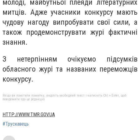
молоді, майбутньої плеяди літературних
митців. Адже учасники конкурсу мають
чудову нагоду випробувати свої сили, а
також продемонструвати журі фактичні
знання.
З нетерпінням очікуємо підсумків
обласного журі та названих переможців
конкурсу.
Якщо ви помітили помилку, виділіть необхідний текст і натисніть Ctrl + Enter, щоб
повідомити про це редакцію
HTTP://WWW.TMR.GOV.UA
#Трускавець