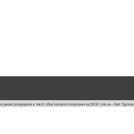
а умови розміщення в тексті обов'язкового посилання на 03247.com.ua - Сайт Труска
кості джерела. Порушення виняткових прав переслідується Законом.
ський спецпроєкт", "Політичні новини", "Пресреліз", "PR", "Офіційно", "Політична рек
раншиза "CitySites"
Правила класифайд
Редакційна політика
Політика конфіденційн