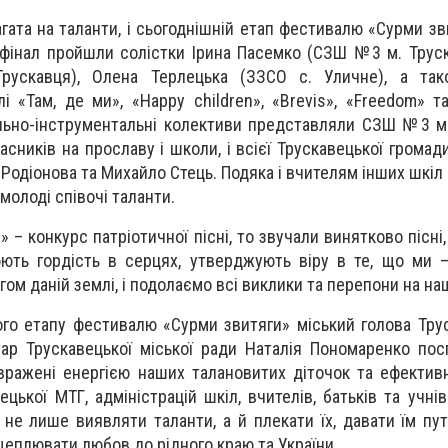
гата на таланти, і сьогоднішній етап фестивалю «Сурми зв
 фінал пройшли солістки Ірина Пасемко (СЗШ №3 м. Труск
скавця), Олена Терлецька (ЗЗСО с. Уличне), а так
і «Там, де ми», «Happy children», «Brevis», «Freedom» т
льно-інструментальні колективи представляли СЗШ №3 м.
асників на прославу і школи, і всієї Трускавецької грома
Родіонова та Михайло Стець. Подяка і вчителям інших шкіл 
молоді співочі таланти.
 – конкурс патріотичної пісні, то звучали винятково пісні,
юють гордість в серцях, утверджують віру в те, що ми –
гом даній землі, і подолаємо всі виклики та перепони на н
го етапу фестивалю «Сурми звитяги» міський голова Тру
ар Трускавецької міської ради Наталія Пономаренко пос
 вражені енергією наших талановитих діточок та ефекти
ецької МТГ, адміністрацій шкіл, вчителів, батьків та учні
не лише виявляти таланти, а й плекати їх, давати їм пут
щеплювати любов до рідного краю та України.