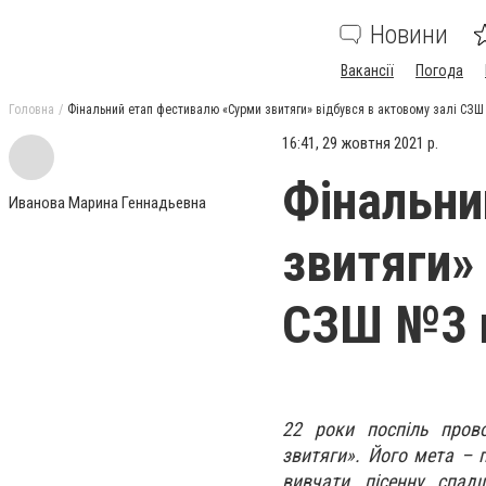
Новини
Вакансії
Погода
Головна
Фінальний етап фестивалю «Сурми звитяги» відбувся в актовому залі СЗШ
16:41, 29 жовтня 2021 р.
Фінальни
Иванова Марина Геннадьевна
звитяги»
СЗШ №3 
22 роки поспіль прово
звитяги». Його мета – 
вивчати пісенну спадщ