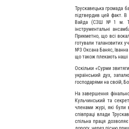
Трускавецька громада ба
підтвердив цей факт. В
Вайда (СЗШ №1 м. Тру
інструментальні ансамбл
Прикметно, що всі вока
готували талановитих уч
№3 Оксана Баняс, Іванна 
що також плекають наші 
Оскільки «Сурми звитяги»
український дух, запал
господарями на своїй, Бо
На завершення фінально
Кульчинський та секрет
членами журі, які були
співпраці влади Трускав
спільна праця дозволяє 
дорогу, через пісню при