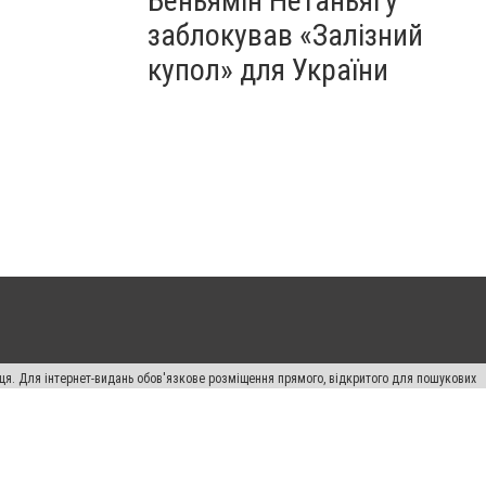
Беньямін Нетаньягу
заблокував «Залізний
купол» для України
вця. Для інтернет-видань обов'язкове розміщення прямого, відкритого для пошукових
лама" публікуються на правах реклами.
ості
Правила сайту