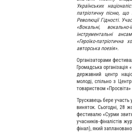
Українських націоналіс
патріотичну пісню, що 
Революції Гідності. Уча
«Вокальні, вокально
інструментальні ансам
«Героїко-патріотична 
авторська поезія».
Організаторами фестивал
Громадська організація 
державний центр націо
молоді, спільно з Цент
товариством «Просвіта» 
Трускавець бере участь у
виняток. Сьогодні, 28 
фестивалю «Сурми звитяг
учасників-фіналістів жу
фінал), який запланован