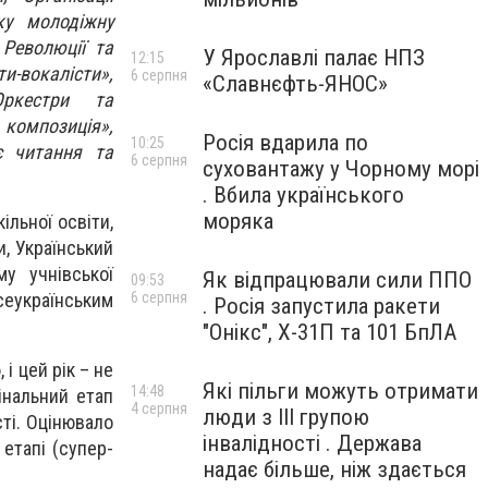
ьку молодіжну
 Революції та
У Ярославлі палає НПЗ
12:15
и-вокалісти»,
6 серпня
«Славнєфть-ЯНОС»
Оркестри та
композиція»,
Росія вдарила по
10:25
нє читання та
6 серпня
суховантажу у Чорному морі
. Вбила українського
моряка
льної освіти,
и, Український
му учнівської
Як відпрацювали сили ППО
09:53
6 серпня
сеукраїнським
. Росія запустила ракети
"Онікс", Х-31П та 101 БпЛА
і цей рік – не
Які пільги можуть отримати
14:48
інальний етап
4 серпня
люди з III групою
ті. Оцінювало
інвалідності . Держава
 етапі (супер-
надає більше, ніж здається