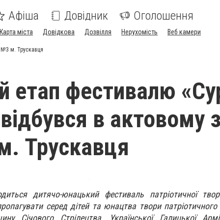
Афіша
Довідник
Оголошення
Карта міста
Довідкова
Дозвілля
Нерухомість
Веб камери
 №3 м. Трускавця
й етап фестивалю «С
 відбувся в актовому з
м. Трускавця
диться дитячо-юнацький фестиваль патріотичної твор
пропагувати серед дітей та юнацтва твори патріотичного
ину Січового Стрілецтва, Української Галицької Армії