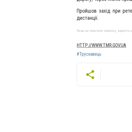
Пройшов захід при рет
дистанції.
Якщо ви помітили помилку, виділіть нео
HTTP://WWW.TMR.GOV.UA
#Трускавець