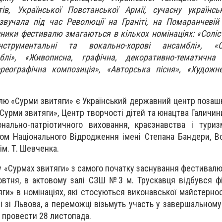
тів, Української Повстанської Армії, сучасну українс
звучала під час Революції на Граніті, на Помаранчевій
сники фестивалю змагаються в кількох номінаціях: «Соліст
-інструментальні та вокально-хорові ансамблі», «
блі», «Живописна, графічна, декоративно-тематична 
хореографічна композиція», «Авторська пісня», «Худож
ю «Сурми звитяги» є Український державний центр позашкі
«Сурми звитяги», Центр творчості дітей та юнацтва Галичин
нально-патріотичного виховання, краєзнавства і туриз
ром Національного Відродження імені Степана Бандери, В
ім. Т. Шевченка.
 «Сурмах звитяги» з самого початку заснування фестивалю, 
жовтня, в актовому залі СЗШ №3 м. Трускавця відбувся ф
и» в номінаціях, які стосуються виконавської майстернос
рі зі Львова, а переможці візьмуть участь у завершальному
о провести 28 листопада.