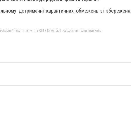
ельному дотриманні карантинних обмежень зі збереженн
бхідний текст і натисніть Ctrl + Enter, щоб повідомити про це редакцію