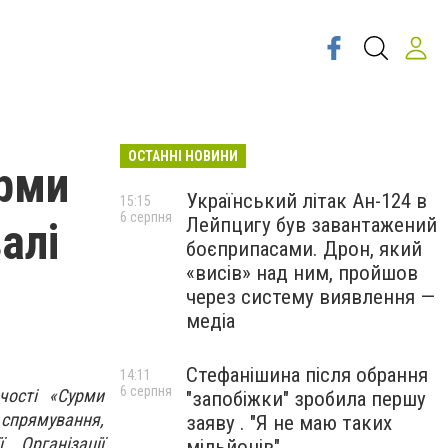
ОСТАННІ НОВИНИ
урми
Український літак Ан-124 в
15:15
6 серпня
Лейпцигу був завантажений
алі
боєприпасами. Дрон, який
«висів» над ним, пройшов
через систему виявлення —
медіа
Стефанішина після обрання
14:11
6 серпня
чості «Сурми
"запобіжки" зробила першу
 спрямування,
заяву . "Я не маю таких
, Організації
мільйонів"