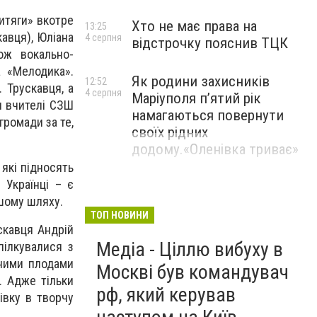
итяги» вкотре
Хто не має права на
13:25
авця), Юліана
4 серпня
відстрочку пояснив ТЦК
ож вокально-
а «Мелодика».
Як родини захисників
12:52
 Трускавця, а
4 серпня
Маріуполя пʼятий рік
ди вчителі СЗШ
намагаються повернути
громади за те,
своїх рідних
додому.«Оленівка триває»
 які підносять
 Українці – є
ашому шляху.
ТОП НОВИНИ
скавця Андрій
Медіа - Ціллю вибуху в
пілкувалися з
вними плодами
Москві був командувач
в. Адже тільки
рф, який керував
івку в творчу