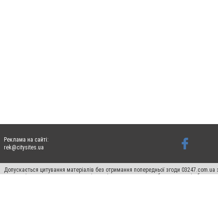
Реклама на сайті:
rek@citysites.ua
Допускається цитування матеріалів без отримання попередньої згоди 03247.com.ua з
систем гіперпосилання на цитовані статті не нижче другого абзацу в тексті або в я
Матеріали з плашками "Новини компаній", "Промо", "Партнерський матеріал", "Партнер
Реклама на сайті
Ф