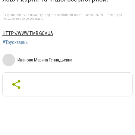
Якщо ви помітили помилку, виділіть необхідний текст і натисніть Ctrl + Enter, щоб
повідомити про це редакцію
HTTP://WWW.TMR.GOV.UA
#Трускавець
Иванова Марина Геннадьевна