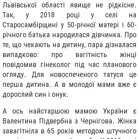
Львівської області явище не рідкісне.
Так, у 2018 році у селі на
Старосамбірщині у 50-річної матері і 60-
річного батька народилася дівчинка. Про
те, що чекають на дитину, пара дізналася
випадково: про вагітність жінці
повідомив гінеколог під час планового
огляду. Для новоспеченого татуся це
перша дитина. А в молодої мами вже є
дорослий син і онук.
А ось найстаршою мамою України є
Валентина Підвербна з Чернігова. Жінка
завагітніла в 65 років методом штучного