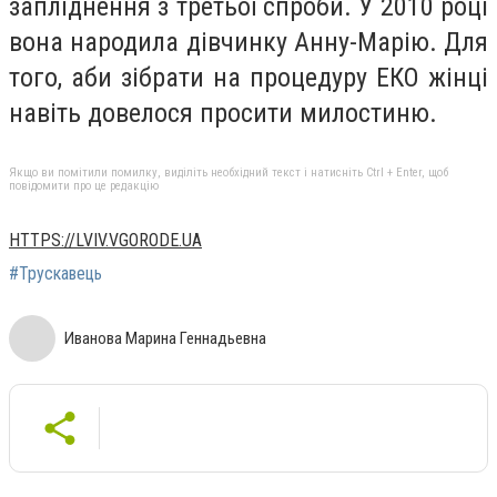
запліднення з третьої спроби. У 2010 році
вона народила дівчинку Анну-Марію. Для
того, аби зібрати на процедуру ЕКО жінці
навіть довелося просити милостиню.
Якщо ви помітили помилку, виділіть необхідний текст і натисніть Ctrl + Enter, щоб
повідомити про це редакцію
HTTPS://LVIV.VGORODE.UA
#Трускавець
Иванова Марина Геннадьевна