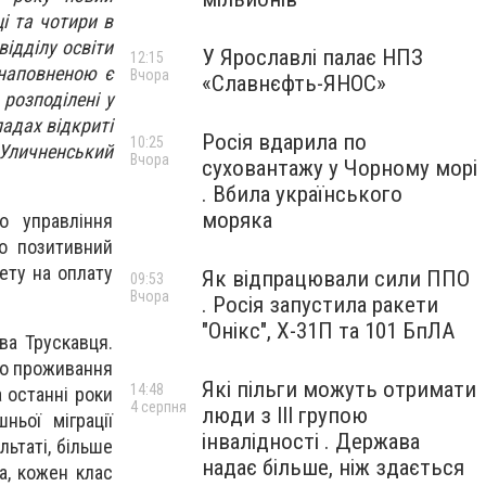
і та чотири в
ідділу освіти
У Ярославлі палає НПЗ
12:15
 наповненою є
Вчора
«Славнєфть-ЯНОС»
розподілені у
ладах відкриті
Росія вдарила по
10:25
 Уличненський
Вчора
суховантажу у Чорному морі
. Вбила українського
моряка
о управління
мо позитивний
жету на оплату
Як відпрацювали сили ППО
09:53
Вчора
. Росія запустила ракети
"Онікс", Х-31П та 101 БпЛА
ва Трускавця.
го проживання
Які пільги можуть отримати
14:48
 останні роки
4 серпня
люди з III групою
ньої міграції
інвалідності . Держава
льтаті, більше
надає більше, ніж здається
а, кожен клас