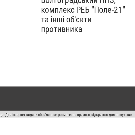
Волгоградський НПЗ,
комплекс РЕБ "Поле-21"
та інші об'єкти
противника
вця. Для інтернет-видань обов'язкове розміщення прямого, відкритого для пошукових
лама" публікуються на правах реклами.