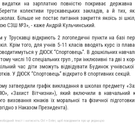
у видатки на зарплатню повністю покриває державна 
ерегти колективи трускавецьких закладів, а й тих, як
колах. Більше не постає питання закриття якоїсь зі шкіл,
ою СЗШ №3», - каже Андрій Кульчинський.
 у Трускавці відкриють 2 логопедичні пункти на базі перш
іл. Крім того, для учнів 5-11 класів вводять курс із плав
проводитимуться у ДЮСК “Спортовець”. В дошкільних навчал
тому числі 10 спеціальних груп , три інклюзивні та дві з к
ільний час діти зможуть відвідувати Будинок учнівської
ртків. У ДЮСК “Спортовець” відкрито 8 спортивних секцій.
ому затвердили графік викладання в школах предмету «Зах
ПЮ», «Захист Вітчизни»), який включили в навчальний 
го виховання юнаків їх моральної та фізичної підготовк
згідно з Наказом Президента).
бхідний текст і натисніть Ctrl + Enter, щоб повідомити про це редакцію