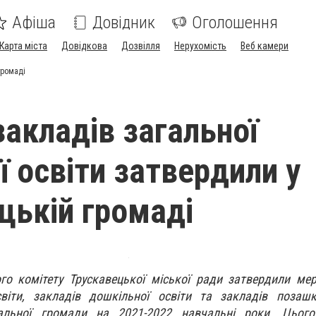
Афіша
Довідник
Оголошення
Карта міста
Довідкова
Дозвілля
Нерухомість
Веб камери
громаді
акладів загальної
ї освіти затвердили у
цькій громаді
го комітету Трускавецької міської ради затвердили ме
світи, закладів дошкільної освіти та закладів позашк
ріальної громади на 2021-2022 навчальні роки. Цьог