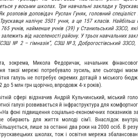
еться у восьми школах. Три навчальні заклади у Трускавц
к розповів доповідач Руслан Гуняк, головний спеціаліст в
Трускавця налічує 3501 учня, а це 157 класів. Найбільш
65 учнів, найменше учнів (39) у Станильський ЗЗСО, які 
е залежить від населеності району. У трьох навчальних зак
“СЗШ № 2 – гімназія”, СЗШ №3, Доброгостівський ЗЗСО,
та, зокрема, Микола Федоричак, начальник фінансовог
ня такої мережі потребувало зусиль, але сьогодні має
світня галузь не потребує окремих дотацій з міського бюд
 2 до 5 млн грн щорічно, впродовж 4-х років).
ітній сфері відзначив Андрій Кульчинський, міський голо
тної галузі розвивається й інфраструктура для комфортно
«На фоні підвищення соціально-економічних показників за
е обирають для життя молоді сім’ї. Внаслідок внутріш
ільшується, лише за останні два роки на 2000 осіб. В резу
 трускавецьких школах, тож і освітня мережа збалансован