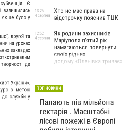
субвенція. Є
Хто не має права на
і залишились
13:25
4 серпня
відстрочку пояснив ТЦК
 як це було у
Як родини захисників
12:52
ої, другої та
4 серпня
Маріуполя пʼятий рік
ання на уроках
намагаються повернути
ьних закладах
своїх рідних
ороткотривалим
додому.«Оленівка триває»
 творчості де
ист України»,
ТОП НОВИНИ
курс з метою
и до служби у
Палають пів мільйона
гектарів . Масштабні
лісові пожежі в Європі