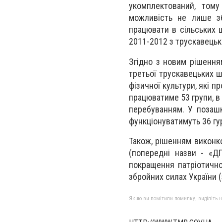
укомплектований, том
можливість не лише зб
працювати в сільських ш
2011-2012 з трускавецьк
Згідно з новим рішенням
третьої трускавецьких шк
фізичної культури, які 
працюватиме 53 групи, в 
перебуванням. У позашк
функціонуватимуть 36 гу
Також, рішенням виконк
(попередні назви - «Д
покращення патріотично
збройних силах України (
Якщо ви помітили помилку, виділіть нео