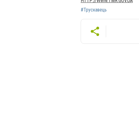
HTTP://WWW.TMR.GOV.UA
#Трускавець