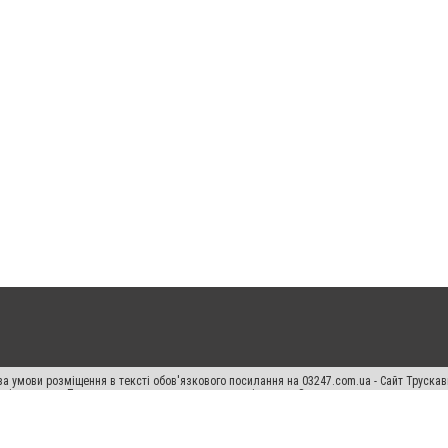
а умови розміщення в тексті обов'язкового посилання на 03247.com.ua - Сайт Труска
кості джерела. Порушення виняткових прав переслідується Законом.
ський спецпроєкт", "Політичні новини", "Пресреліз", "PR", "Офіційно", "Політична рек