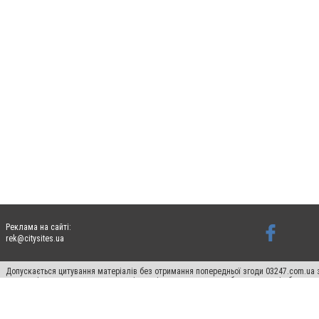
Реклама на сайті:
rek@citysites.ua
Допускається цитування матеріалів без отримання попередньої згоди 03247.com.ua з
систем гіперпосилання на цитовані статті не нижче другого абзацу в тексті або в я
Матеріали з плашками "Новини компаній", "Промо", "Партнерський матеріал", "Партнер