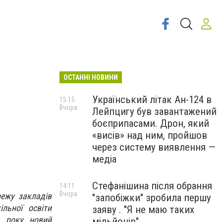
ОСТАННІ НОВИНИ
Український літак Ан-124 в
15:15
Вчора
Лейпцигу був завантажений
боєприпасами. Дрон, який
«висів» над ним, пройшов
через систему виявлення —
медіа
Стефанішина після обрання
14:11
Вчора
режу закладів
"запобіжки" зробила першу
ільної освіти
заяву . "Я не маю таких
о року новий
мільйонів"