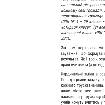
навчальний рік розпочн
кожному селі громади. Я
територіальна громада 
СЗШ № 1 – 29 класів – 7
чотирьох класах. Тут вс
інклюзивні класи: НВК 
ЗЗСО.
Загалом керівники міс
зауважив, що формуван
результат. Як і торік о
праці вчителям (а це від
Кардинальні зміни в осв
Поряд з розвитком курор
кожного трускавчанина. 
наше місто все частіш
населення у Трускавці зб
учнів хочуть вчитись у