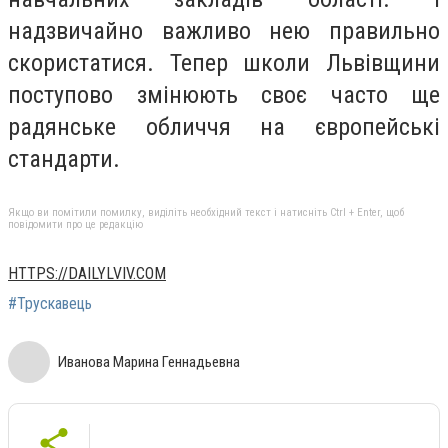
надзвичайно важливо нею правильно
скористатися. Тепер школи Львівщини
поступово змінюють своє часто ще
радянське обличчя на європейські
стандарти.
Якщо ви помітили помилку, виділіть необхідний текст і натисніть Ctrl + Enter, щоб
повідомити про це редакцію
HTTPS://DAILYLVIV.COM
#Трускавець
Иванова Марина Геннадьевна