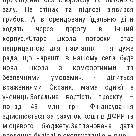
залу. На стінах та підлозі з’явився
грибок. А в орендовану їдальню діти
ходять через дорогу в інший
корпус.«Стара школа потрохи стає
непридатною для навчання. І я дуже
рада, що нарешті в нашому села буде
нова школа з комфортними та
безпечними умовами», - ділиться
враженнями Оксана, мама однієї з
учениць.Загальна вартість проєкту –
понад 49 млн грн. Фінансування
здійснюється за рахунок коштів ДФРР та
місцевого бюджету.Запланована дата
введення будівлі в експлуатацію – січень