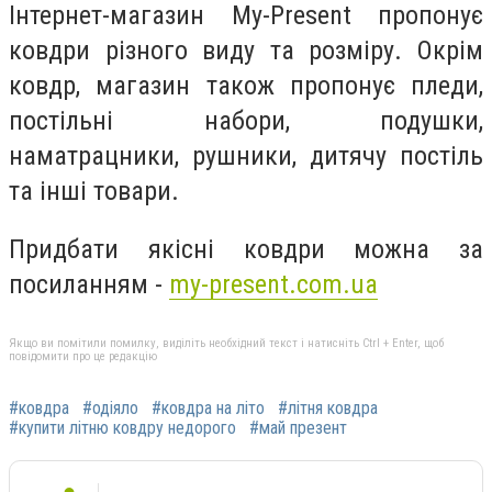
Інтернет-магазин My-Present пропонує
ковдри різного виду та розміру. Окрім
ковдр, магазин також пропонує пледи,
постільні набори, подушки,
наматрацники, рушники, дитячу постіль
та інші товари.
Придбати якісні ковдри можна за
посиланням -
my-present.com.ua
Якщо ви помітили помилку, виділіть необхідний текст і натисніть Ctrl + Enter, щоб
повідомити про це редакцію
#ковдра
#одіяло
#ковдра на літо
#літня ковдра
#купити літню ковдру недорого
#май презент