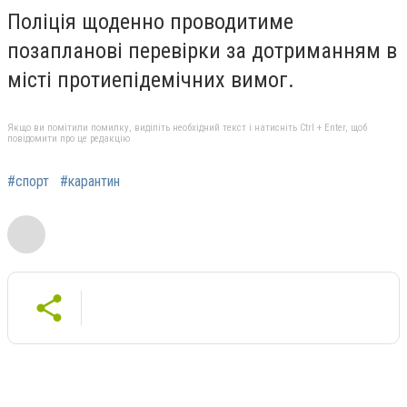
Поліція щоденно проводитиме
позапланові перевірки за дотриманням в
місті протиепідемічних вимог.
Якщо ви помітили помилку, виділіть необхідний текст і натисніть Ctrl + Enter, щоб
повідомити про це редакцію
#спорт
#карантин