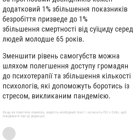
додатковий 1% збільшення показників
безробіття призведе до 1%
збільшення
смертності від суїциду серед
людей молодше 65 років.
Зменшити рівень самогубств можна
шляхом
полегшення доступу громадян
до психотерапії та збільшення кількості
психологів, які допоможуть боротись із
стресом, викликаним пандемією.
Якщо ви помітили помилку, виділіть необхідний текст і натисніть Ctrl + Enter, щоб
повідомити про це редакцію