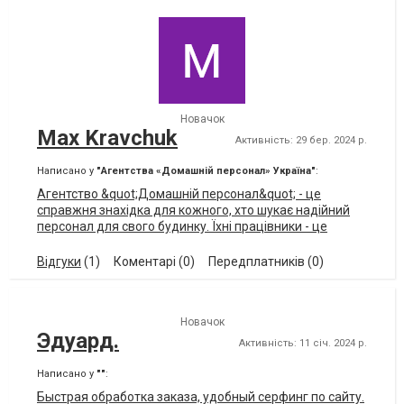
Новачок
Max Kravchuk
Активність: 29 бер. 2024 р.
Написано у
"Агентства «Домашній персонал» Україна"
:
Агентство &quot;Домашній персонал&quot; - це
справжня знахідка для кожного, хто шукає надійний
персонал для свого будинку. Їхні працівники - це
справжні професіонали з великою відповідальністю та
турботою про клієнтів. Моя нова няня стала справжнім
Відгуки
(1)
Коментарі (0)
Передплатників (0)
ангелом для моїх дітей, а покоївка - надійним
помічником у побуті. Дякую за вашу роботу та
професіоналізм!
Новачок
Эдуард.
Активність: 11 січ. 2024 р.
Написано у
""
:
Быстрая обработка заказа, удобный серфинг по сайту.