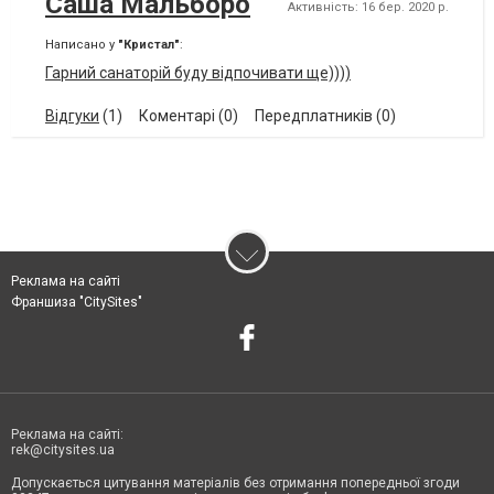
Саша Мальборо
Активність: 16 бер. 2020 р.
Написано у
"Кристал"
:
Гарний санаторій буду відпочивати ще))))
Відгуки
(1)
Коментарі (0)
Передплатників (0)
Реклама на сайті
Франшиза "CitySites"
Реклама на сайті:
rek@citysites.ua
Допускається цитування матеріалів без отримання попередньої згоди