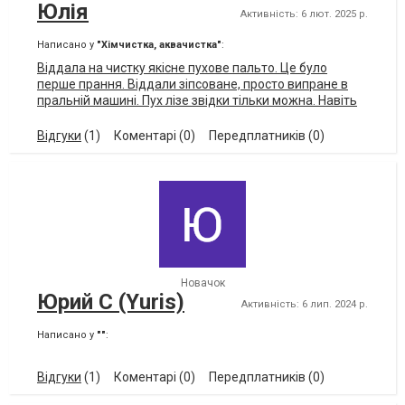
Юлія
Активність: 6 лют. 2025 р.
Написано у
"Хімчистка, аквачистка"
:
Віддала на чистку якісне пухове пальто. Це було
перше прання. Віддали зіпсоване, просто випране в
пральній машині. Пух лізе звідки тільки можна. Навіть
менший в обʼємі став. Залишається тільки викинути на
смітник. І ще момент, коли забирала, мені
Відгуки
(1)
Коментарі (0)
Передплатників (0)
запропонували 4 інших, а мій знайти не могли, хоча
забирали з квитанцією.
Новачок
Юрий С (Yuris)
Активність: 6 лип. 2024 р.
Написано у
""
:
Відгуки
(1)
Коментарі (0)
Передплатників (0)