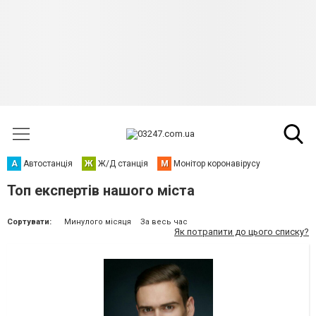
А
Автостанція
Ж
Ж/Д станція
М
Монітор коронавірусу
Топ експертів нашого міста
Сортувати:
Минулого місяця
За весь час
Як потрапити до цього списку?