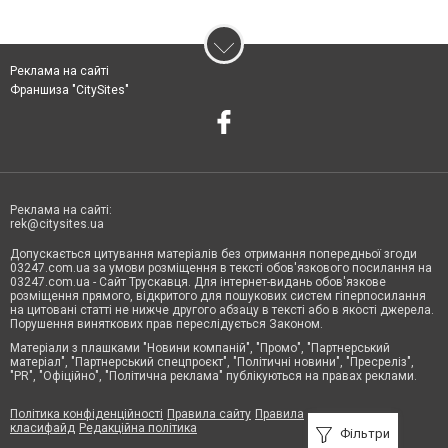
Реклама на сайті
Франшиза "CitySites"
Реклама на сайті:
rek@citysites.ua
Допускається цитування матеріалів без отримання попередньої згоди
03247.com.ua за умови розміщення в тексті обов'язкового посилання на
03247.com.ua - Сайт Трускавця. Для інтернет-видань обов'язкове
розміщення прямого, відкритого для пошукових систем гіперпосилання
на цитовані статті не нижче другого абзацу в тексті або в якості джерела.
Порушення виняткових прав переслідується Законом.
Матеріали з плашками "Новини компаній", "Промо", "Партнерський
матеріал", "Партнерський спецпроєкт", "Політичні новини", "Пресреліз",
"PR", "Офіційно", "Політична реклама" публікуються на правах реклами.
Політика конфіденційності
Правила сайту
Правила
класифайд
Редакційна політика
Фільтри