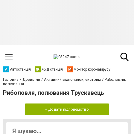
А
Автостанція
Ж
Ж/Д станція
М
Монітор коронавірусу
Головна
Дозвілля
Активний відпочинок, екстрим
Риболовля,
полювання
Риболовля, полювання Трускавець
+ Додати підприємство