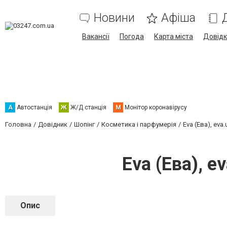
Новини
Афіша
Вакансії
Погода
Карта міста
Довід
А
Автостанція
Ж
Ж/Д станція
М
Монітор коронавірусу
Головна
Довідник
Шопінг
Косметика і парфумерія
Eva (Ева), eva
Eva (Ева), e
Опис