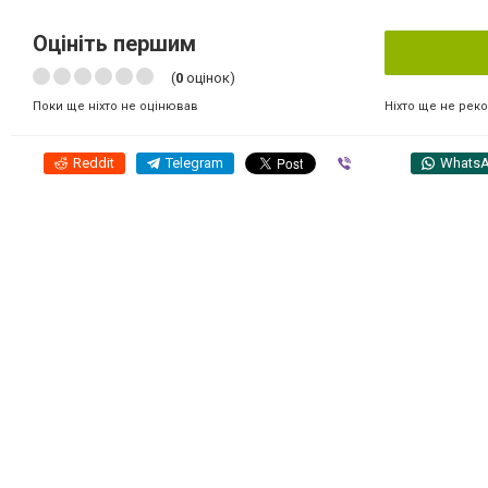
Оцініть першим
(
0
оцінок)
Ніхто ще не рек
Поки ще ніхто не оцінював
Reddit
Telegram
Viber
Whats