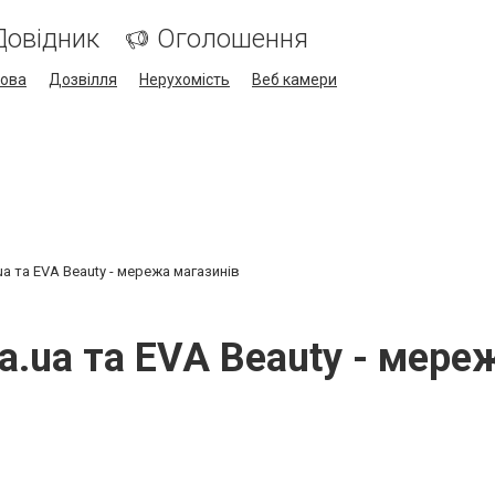
Довідник
Оголошення
кова
Дозвілля
Нерухомість
Веб камери
.ua та EVA Beauty - мережа магазинів
va.ua та EVA Beauty - мер