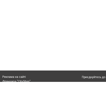
Реклама на сайті
Приєднуйтесь до 
Франшиза "CitySites"
Реклама на сайті:
Допускається цит
rek@citysites.ua
тексті обов'язко
розміщення прямо