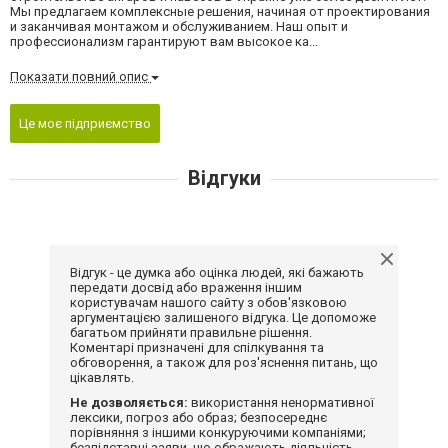
Мы предлагаем комплексные решения, начиная от проектирования
и заканчивая монтажом и обслуживанием. Наш опыт и
профессионализм гарантируют вам высокое ка...
Показати повний опис
Це моє підприємство
Відгуки
Відгук - це думка або оцінка людей, які бажають
передати досвід або враження іншим
користувачам нашого сайту з обов'язковою
аргументацією залишеного відгука. Це допоможе
багатьом прийняти правильне рішення.
Коментарі призначені для спілкування та
обговорення, а також для роз'яснення питань, що
цікавлять.
Не дозволяється:
використання ненормативної
лексики, погроз або образ; безпосереднє
порівняння з іншими конкуруючими компаніями;
безпідставні заяви, що ображають діяльність