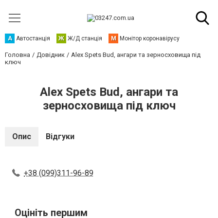
А
Автостанція
Ж
Ж/Д станція
М
Монітор коронавірусу
Головна
Довідник
Alex Spets Bud, ангари та зерносховища під
ключ
Alex Spets Bud, ангари та
зерносховища під ключ
Опис
Відгуки
+38 (099)311-96-89
Оцініть першим