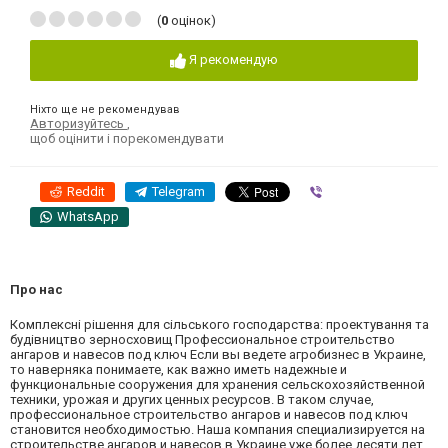
(
0
оцінок)
Я рекомендую
Ніхто ще не рекомендував
Авторизуйтесь
,
щоб оцінити і порекомендувати
Reddit
Telegram
Viber
WhatsApp
Про нас
Комплексні рішення для сільського господарства: проектування та
будівництво зерносховищ Профессиональное строительство
ангаров и навесов под ключ Если вы ведете агробизнес в Украине,
то наверняка понимаете, как важно иметь надежные и
функциональные сооружения для хранения сельскохозяйственной
техники, урожая и других ценных ресурсов. В таком случае,
профессиональное строительство ангаров и навесов под ключ
становится необходимостью. Наша компания специализируется на
строительстве ангаров и навесов в Украине уже более десяти лет.