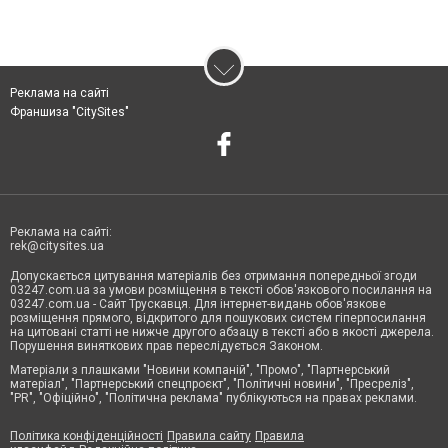
Реклама на сайті
Франшиза "CitySites"
Реклама на сайті:
rek@citysites.ua
Допускається цитування матеріалів без отримання попередньої згоди
03247.com.ua за умови розміщення в тексті обов'язкового посилання на
03247.com.ua - Сайт Трускавця. Для інтернет-видань обов'язкове
розміщення прямого, відкритого для пошукових систем гіперпосилання
на цитовані статті не нижче другого абзацу в тексті або в якості джерела.
Порушення виняткових прав переслідується Законом.
Матеріали з плашками "Новини компаній", "Промо", "Партнерський
матеріал", "Партнерський спецпроєкт", "Політичні новини", "Пресреліз",
"PR", "Офіційно", "Політична реклама" публікуються на правах реклами.
Політика конфіденційності
Правила сайту
Правила