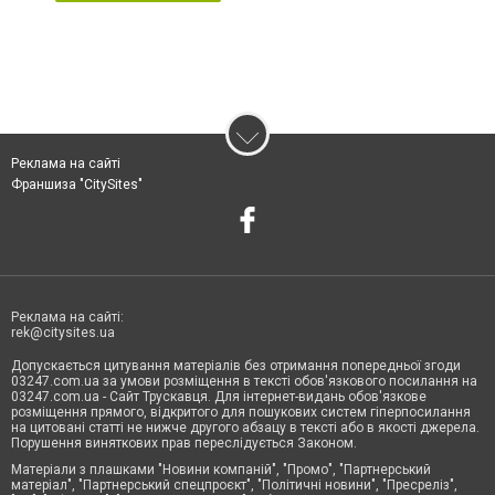
Реклама на сайті
Франшиза "CitySites"
Реклама на сайті:
rek@citysites.ua
Допускається цитування матеріалів без отримання попередньої згоди
03247.com.ua за умови розміщення в тексті обов'язкового посилання на
03247.com.ua - Сайт Трускавця. Для інтернет-видань обов'язкове
розміщення прямого, відкритого для пошукових систем гіперпосилання
на цитовані статті не нижче другого абзацу в тексті або в якості джерела.
Порушення виняткових прав переслідується Законом.
Матеріали з плашками "Новини компаній", "Промо", "Партнерський
матеріал", "Партнерський спецпроєкт", "Політичні новини", "Пресреліз",