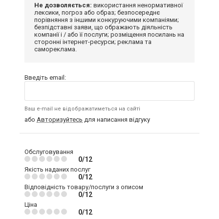
Не дозволяється:
використання ненормативної
лексики, погроз або образ; безпосереднє
порівняння з іншими конкуруючими компаніями;
безпідставні заяви, що ображають діяльність
компанії і / або її послуги; розміщення посилань на
сторонні інтернет-ресурси; реклама та
самореклама.
Введіть email:
Ваш e-mail не відображатиметься на сайті
або
Авторизуйтесь
для написання відгуку
Обслуговування
0/12
Якість наданих послуг
0/12
Відповідність товару/послуги з описом
0/12
Ціна
0/12