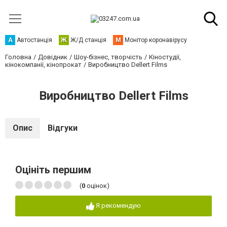
А
Автостанція
Ж
Ж/Д станція
М
Монітор коронавірусу
Головна
Довідник
Шоу-бізнес, творчість
Кіностудії,
кінокомпанії, кінопрокат
Виробництво Dellert Films
Виробництво Dellert Films
Опис
Відгуки
Оцініть першим
(
0
оцінок)
Я рекомендую