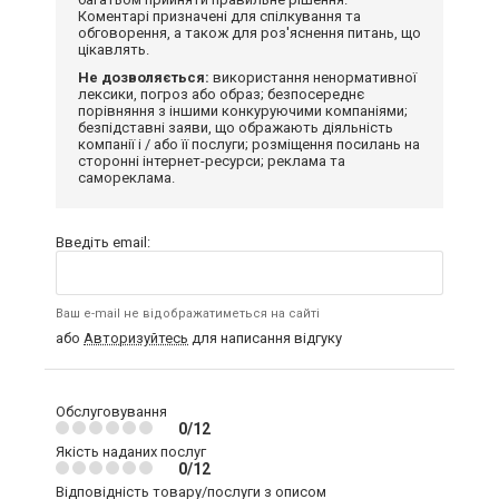
Коментарі призначені для спілкування та
обговорення, а також для роз'яснення питань, що
цікавлять.
Не дозволяється:
використання ненормативної
лексики, погроз або образ; безпосереднє
порівняння з іншими конкуруючими компаніями;
безпідставні заяви, що ображають діяльність
компанії і / або її послуги; розміщення посилань на
сторонні інтернет-ресурси; реклама та
самореклама.
Введіть email:
Ваш e-mail не відображатиметься на сайті
або
Авторизуйтесь
для написання відгуку
Обслуговування
0/12
Якість наданих послуг
0/12
Відповідність товару/послуги з описом