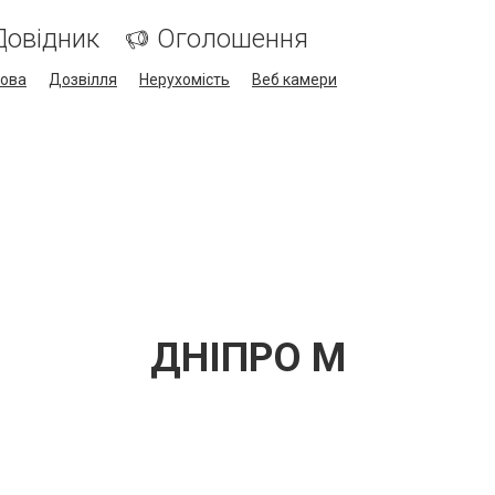
Довідник
Оголошення
кова
Дозвілля
Нерухомість
Веб камери
ДНІПРО М