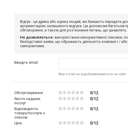
Відгук - це думка або оцінка людей, які бажають передати 
аргументацією залишеного відгука. Це допоможе багатьом пр
обговорення, а також для роз'яснення питань, що цікавлять.
Не дозволяється:
використання ненормативної лексики, по
безпідставні заяви, що ображають діяльність компанії і / або
самореклама.
Введіть email:
Ваш e-mail не відображатиметься на сайті
Обслуговування
0/12
Якість наданих
0/12
послуг
Відповідність
0/12
товару/послуги з
описом
Ціна
0/12