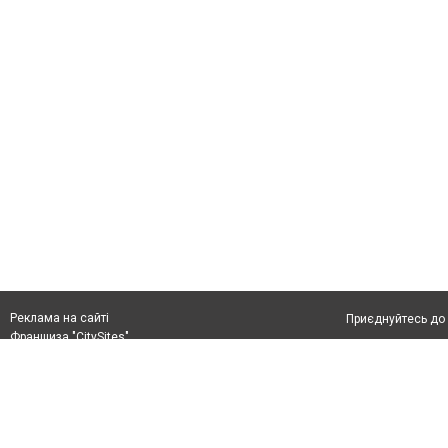
Реклама на сайті
Приєднуйтесь до 
Франшиза "CitySites"
Реклама на сайті:
Допускається цит
rek@citysites.ua
тексті обов'язко
розміщення прямо
абзацу в тексті 