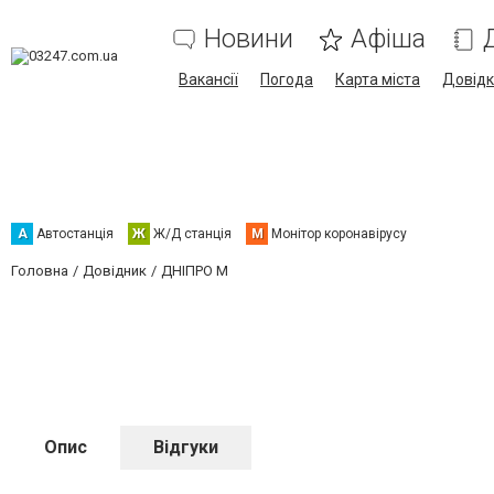
Новини
Афіша
Вакансії
Погода
Карта міста
Довід
А
Автостанція
Ж
Ж/Д станція
М
Монітор коронавірусу
Головна
Довідник
ДНІПРО М
Опис
Відгуки