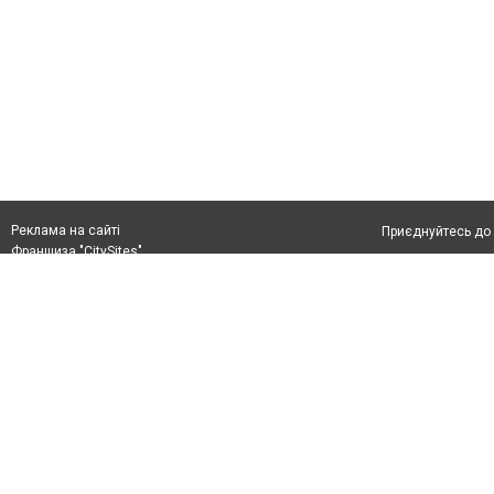
Реклама на сайті
Приєднуйтесь до 
Франшиза "CitySites"
Реклама на сайті:
Допускається цит
rek@citysites.ua
тексті обов'язко
розміщення прямо
абзацу в тексті 
Матеріали з плаш
"Політичні новини
Політика конфіде