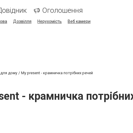
Довідник
Оголошення
кова
Дозвілля
Нерухомість
Веб камери
 для дому
My present - крамничка потрібних речей
sent - крамничка потрібни