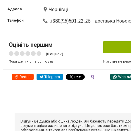
Адреса
Чернівці
Телефон
+380(95)501-22-25
- доставка Ново
Оцініть першим
(
0
оцінок)
Ніхто ще не рек
Поки ще ніхто не оцінював
Reddit
Telegram
Viber
Whats
Відгук - це думка або оцінка людей, які бажають передати 
аргументацією залишеного відгука. Це допоможе багатьом пр
обговорення, а також для роз'яснення питань, що цікавлять.