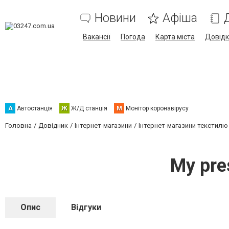
Новини
Афіша
Вакансії
Погода
Карта міста
Довід
А
Автостанція
Ж
Ж/Д станція
М
Монітор коронавірусу
Головна
Довідник
Інтернет-магазини
Інтернет-магазини текстилю
My pre
Опис
Відгуки