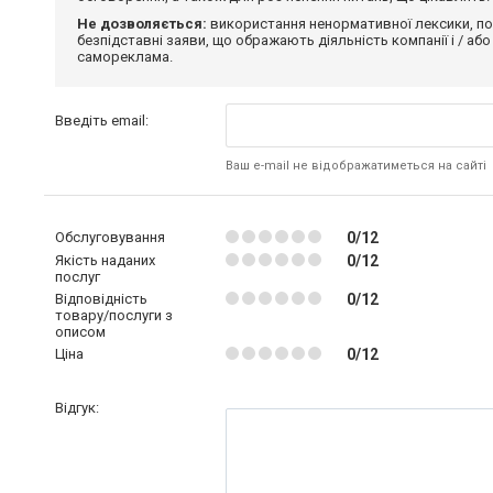
Не дозволяється:
використання ненормативної лексики, по
безпідставні заяви, що ображають діяльність компанії і / або
самореклама.
Введіть email:
Ваш e-mail не відображатиметься на сайті
Обслуговування
0/12
Якість наданих
0/12
послуг
Відповідність
0/12
товару/послуги з
описом
Ціна
0/12
Відгук: