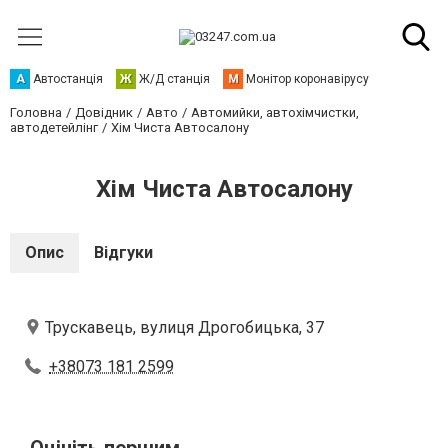
А
Автостанція
Ж
Ж/Д станція
М
Монітор коронавірусу
Головна
Довідник
Авто
Автомийки, автохімчистки,
автодетейлінг
Хім Чиста Автосалону
Хім Чиста Автосалону
Опис
Відгуки
Трускавець, вулиця Дрогобицька, 37
+38073 181 2599