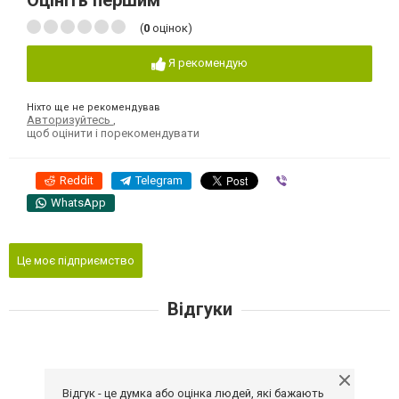
Оцініть першим
(
0
оцінок)
Я рекомендую
Ніхто ще не рекомендував
Авторизуйтесь
,
щоб оцінити і порекомендувати
Reddit
Telegram
Viber
WhatsApp
Це моє підприємство
Відгуки
Відгук - це думка або оцінка людей, які бажають