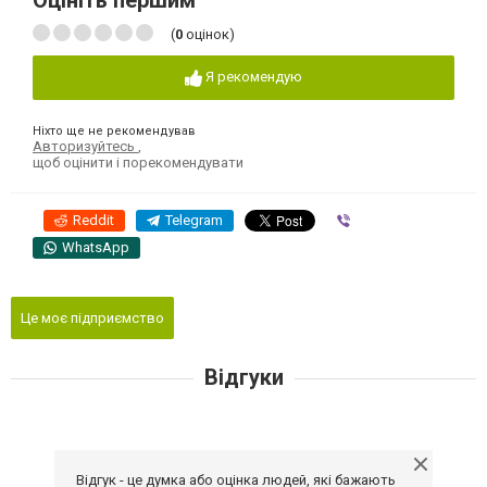
Оцініть першим
(
0
оцінок)
Я рекомендую
Ніхто ще не рекомендував
Авторизуйтесь
,
щоб оцінити і порекомендувати
Reddit
Telegram
Viber
WhatsApp
Це моє підприємство
Відгуки
Відгук - це думка або оцінка людей, які бажають