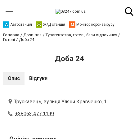
А
Автостанція
Ж
Ж/Д станція
М
Монітор коронавірусу
Головна
Дозвілля
Турагентства, готелі, бази відпочинку
Готелі
Доба 24
Доба 24
Опис
Відгуки
Трускавець, вулиця Уляни Кравченко, 1
+38063 477 1199