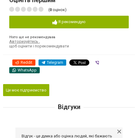
Оцініть першим
(
0
оцінок)
Я рекомендую
Ніхто ще не рекомендував
Авторизуйтесь
,
щоб оцінити і порекомендувати
Reddit
Telegram
Viber
WhatsApp
Це моє підприємство
Відгуки
Відгук - це думка або оцінка людей, які бажають