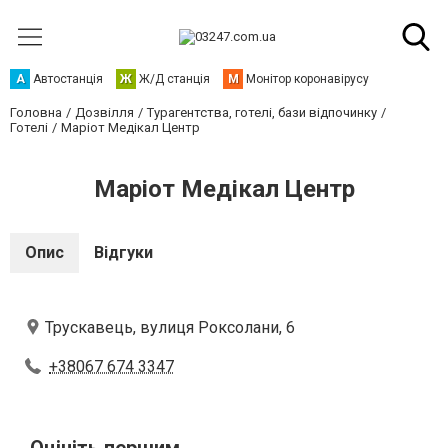
А
Автостанція
Ж
Ж/Д станція
М
Монітор коронавірусу
Головна
Дозвілля
Турагентства, готелі, бази відпочинку
Готелі
Маріот Медікал Центр
Маріот Медікал Центр
Опис
Відгуки
Трускавець, вулиця Роксолани, 6
+38067 674 3347