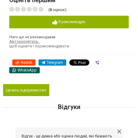
Оцініть першим
(
0
оцінок)
Я рекомендую
Ніхто ще не рекомендував
Авторизуйтесь
,
щоб оцінити і порекомендувати
Reddit
Telegram
Viber
WhatsApp
Це моє підприємство
Відгуки
Відгук - це думка або оцінка людей, які бажають