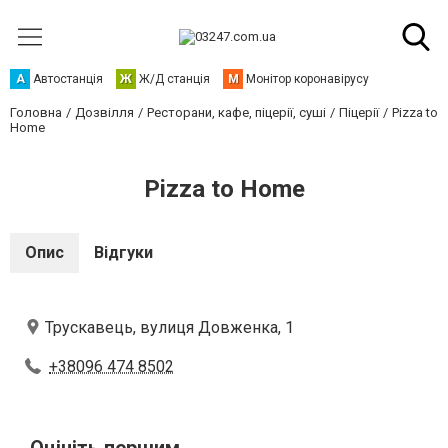
А
Автостанція
Ж
Ж/Д станція
М
Монітор коронавірусу
Головна
Дозвілля
Ресторани, кафе, піцерії, суші
Піцерії
Pizza to
Home
Pizza to Home
Опис
Відгуки
Трускавець, вулиця Довженка, 1
+38096 474 8502