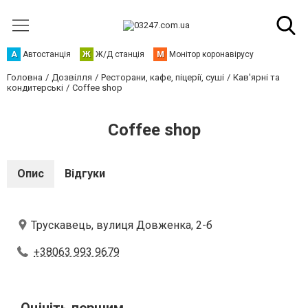
А
Автостанція
Ж
Ж/Д станція
М
Монітор коронавірусу
Головна
Дозвілля
Ресторани, кафе, піцерії, суші
Кав'ярні та
кондитерські
Coffee shop
Coffee shop
Опис
Відгуки
Трускавець, вулиця Довженка, 2-б
+38063 993 9679