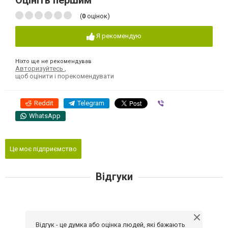
Оцініть першим
(
0
оцінок)
Я рекомендую
Ніхто ще не рекомендував
Авторизуйтесь
,
щоб оцінити і порекомендувати
Reddit
Telegram
Viber
WhatsApp
Це моє підприємство
Відгуки
Відгук - це думка або оцінка людей, які бажають