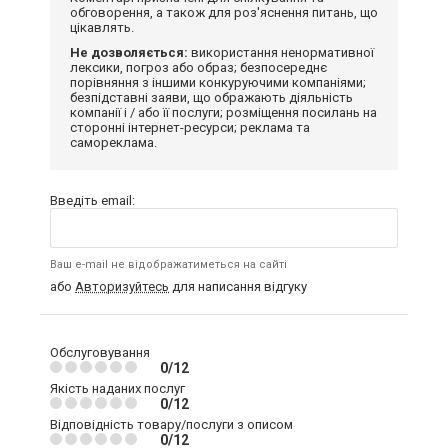
обговорення, а також для роз'яснення питань, що
цікавлять.
Не дозволяється:
використання ненормативної
лексики, погроз або образ; безпосереднє
порівняння з іншими конкуруючими компаніями;
безпідставні заяви, що ображають діяльність
компанії і / або її послуги; розміщення посилань на
сторонні інтернет-ресурси; реклама та
самореклама.
Введіть email:
Ваш e-mail не відображатиметься на сайті
або
Авторизуйтесь
для написання відгуку
Обслуговування
0/12
Якість наданих послуг
0/12
Відповідність товару/послуги з описом
0/12