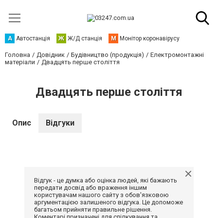
А
Автостанція
Ж
Ж/Д станція
М
Монітор коронавірусу
Головна
Довідник
Будівництво (продукція)
Електромонтажні
матеріали
Двадцять перше століття
Двадцять перше століття
Опис
Відгуки
Відгук - це думка або оцінка людей, які бажають
передати досвід або враження іншим
користувачам нашого сайту з обов'язковою
аргументацією залишеного відгука. Це допоможе
багатьом прийняти правильне рішення.
Коментарі призначені для спілкування та