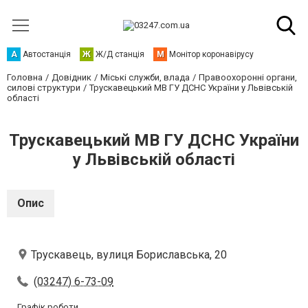
А
Автостанція
Ж
Ж/Д станція
М
Монітор коронавірусу
Головна
Довідник
Міські служби, влада
Правоохоронні органи,
силові структури
Трускавецький МВ ГУ ДСНС України у Львівській
області
Трускавецький МВ ГУ ДСНС України
у Львівській області
Опис
Трускавець, вулиця Бориславська, 20
(03247) 6-73-09
Графік роботи