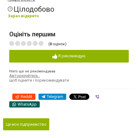
Цілодобово
Зараз відкрито
Оцініть першим
(
0
оцінок)
Я рекомендую
Ніхто ще не рекомендував
Авторизуйтесь
,
щоб оцінити і порекомендувати
Reddit
Telegram
Viber
WhatsApp
Це моє підприємство