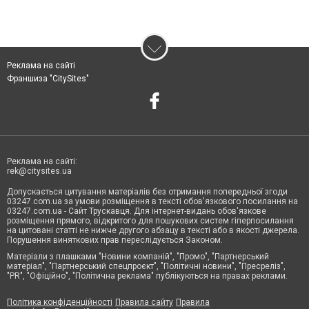
Реклама на сайті
Франшиза "CitySites"
Реклама на сайті:
rek@citysites.ua
Допускається цитування матеріалів без отримання попередньої згоди
03247.com.ua за умови розміщення в тексті обов'язкового посилання на
03247.com.ua - Сайт Трускавця. Для інтернет-видань обов'язкове
розміщення прямого, відкритого для пошукових систем гіперпосилання
на цитовані статті не нижче другого абзацу в тексті або в якості джерела.
Порушення виняткових прав переслідується Законом.
Матеріали з плашками "Новини компаній", "Промо", "Партнерський
матеріал", "Партнерський спецпроєкт", "Політичні новини", "Пресреліз",
"PR", "Офіційно", "Політична реклама" публікуються на правах реклами.
Політика конфіденційності
Правила сайту
Правила