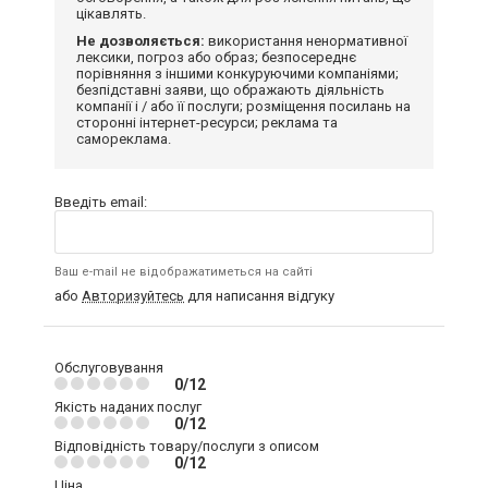
цікавлять.
Не дозволяється:
використання ненормативної
лексики, погроз або образ; безпосереднє
порівняння з іншими конкуруючими компаніями;
безпідставні заяви, що ображають діяльність
компанії і / або її послуги; розміщення посилань на
сторонні інтернет-ресурси; реклама та
самореклама.
Введіть email:
Ваш e-mail не відображатиметься на сайті
або
Авторизуйтесь
для написання відгуку
Обслуговування
0/12
Якість наданих послуг
0/12
Відповідність товару/послуги з описом
0/12
Ціна