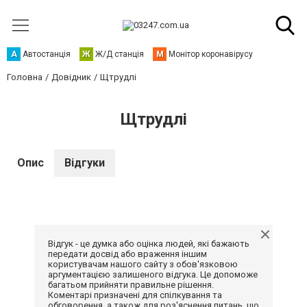
А
Автостанція
Ж
Ж/Д станція
М
Монітор коронавірусу
Головна
Довідник
Щтрудлі
Щтрудлі
Опис
Відгуки
Відгук - це думка або оцінка людей, які бажають
передати досвід або враження іншим
користувачам нашого сайту з обов'язковою
аргументацією залишеного відгука. Це допоможе
багатьом прийняти правильне рішення.
Коментарі призначені для спілкування та
обговорення, а також для роз'яснення питань, що