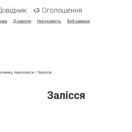
Довідник
Оголошення
кова
Дозвілля
Нерухомість
Веб камери
очинку, пансіонати
Залісся
Залісся