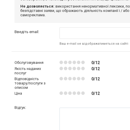
Не дозволяється:
використання ненормативної лексики, по
безпідставні заяви, що ображають діяльність компанії і / або
самореклама.
Введіть email:
Ваш e-mail не відображатиметься на сайті
Обслуговування
0/12
Якість наданих
0/12
послуг
Відповідність
0/12
товару/послуги з
описом
Ціна
0/12
Відгук: