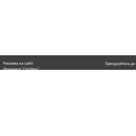
Реклама на сайті
Приєднуйтесь до 
Франшиза "CitySites"
Реклама на сайті:
Допускається цит
rek@citysites.ua
тексті обов'язко
розміщення прямо
абзацу в тексті 
Матеріали з плаш
"Політичні новини
Політика конфіде