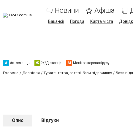
Новини
Афіша
Вакансії
Погода
Карта міста
Довід
А
Автостанція
Ж
Ж/Д станція
М
Монітор коронавірусу
Головна
Дозвілля
Турагентства, готелі, бази відпочинку
Бази відп
Опис
Відгуки