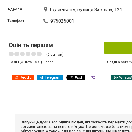
Адреса
Трускавець, вулиця Завіжна, 121
Телефон
975025001
Оцініть першим
(
0
оцінок)
1 людина реком
Поки ще ніхто не оцінював
Reddit
Telegram
Viber
Whats
Відгук - це думка або оцінка людей, які бажають передати 
аргументацією залишеного відгука. Це допоможе багатьом пр
обговорення, а також для роз'яснення питань, що цікавлять.