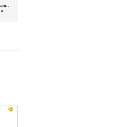
ніями;
та