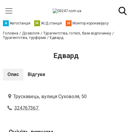
А
Автостанція
Ж
Ж/Д станція
М
Монітор коронавірусу
Головна
Дозвілля
Турагентства, готелі, бази відпочинку
Турагентства, турфірми
Едвард
Едвард
Опис
Відгуки
Трускавець, вулиця Суховоля, 50
324767367