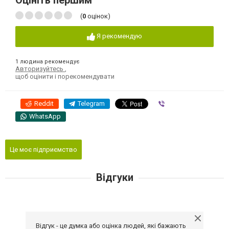
Оцініть першим
(
0
оцінок)
Я рекомендую
1 людина рекомендує
Авторизуйтесь
,
щоб оцінити і порекомендувати
Reddit
Telegram
Viber
WhatsApp
Це моє підприємство
Відгуки
Відгук - це думка або оцінка людей, які бажають