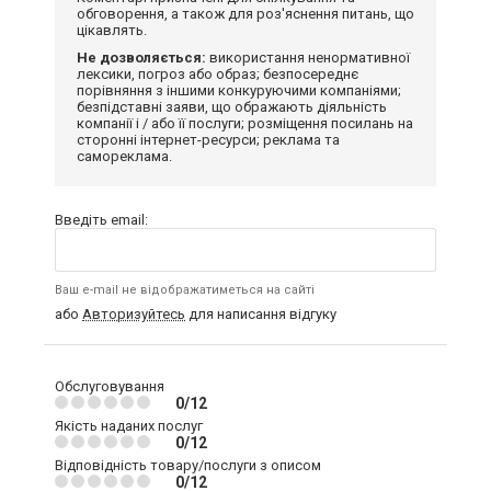
обговорення, а також для роз'яснення питань, що
цікавлять.
Не дозволяється:
використання ненормативної
лексики, погроз або образ; безпосереднє
порівняння з іншими конкуруючими компаніями;
безпідставні заяви, що ображають діяльність
компанії і / або її послуги; розміщення посилань на
сторонні інтернет-ресурси; реклама та
самореклама.
Введіть email:
Ваш e-mail не відображатиметься на сайті
або
Авторизуйтесь
для написання відгуку
Обслуговування
0/12
Якість наданих послуг
0/12
Відповідність товару/послуги з описом
0/12