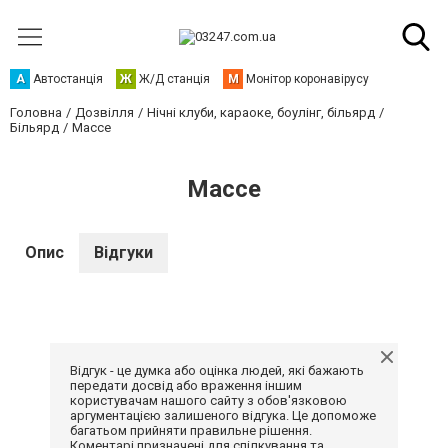
А
Автостанція
Ж
Ж/Д станція
М
Монітор коронавірусу
Головна
Дозвілля
Нічні клуби, караоке, боулінг, більярд
Більярд
Массе
Массе
Опис
Відгуки
Відгук - це думка або оцінка людей, які бажають
передати досвід або враження іншим
користувачам нашого сайту з обов'язковою
аргументацією залишеного відгука. Це допоможе
багатьом прийняти правильне рішення.
Коментарі призначені для спілкування та