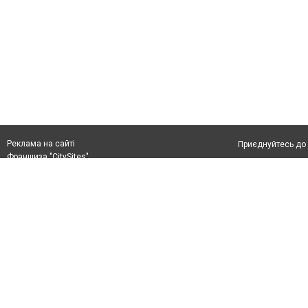
Реклама на сайті
Приєднуйтесь до 
Франшиза "CitySites"
Реклама на сайті:
Допускається цит
rek@citysites.ua
тексті обов'язко
розміщення прямо
абзацу в тексті 
Матеріали з плаш
"Політичні новини
Політика конфіде