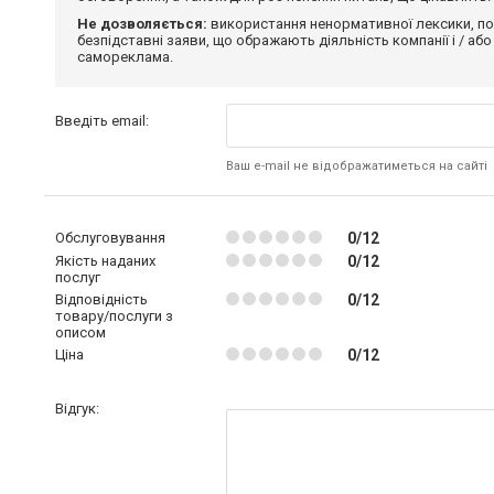
Не дозволяється:
використання ненормативної лексики, по
безпідставні заяви, що ображають діяльність компанії і / або
самореклама.
Введіть email:
Ваш e-mail не відображатиметься на сайті
Обслуговування
0/12
Якість наданих
0/12
послуг
Відповідність
0/12
товару/послуги з
описом
Ціна
0/12
Відгук: