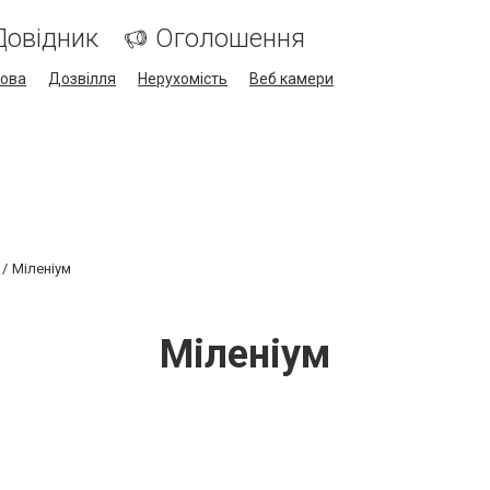
Довідник
Оголошення
кова
Дозвілля
Нерухомість
Веб камери
Міленіум
Міленіум