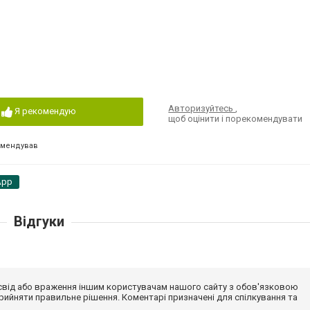
Авторизуйтесь
,
Я рекомендую
щоб оцінити і порекомендувати
омендував
App
Відгуки
досвід або враження іншим користувачам нашого сайту з обов'язковою
ийняти правильне рішення. Коментарі призначені для спілкування та