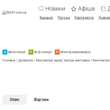
Новини
Афіша
Вакансії
Погода
Карта міста
Довід
А
Автостанція
Ж
Ж/Д станція
М
Монітор коронавірусу
Головна
Дозвілля
Кінотеатри, музеї, театри, виставки
Кінотеатри
Опис
Відгуки