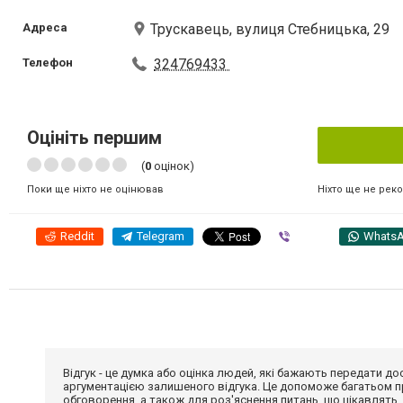
Адреса
Трускавець, вулиця Стебницька, 29
Телефон
324769433
Оцініть першим
(
0
оцінок)
Ніхто ще не рек
Поки ще ніхто не оцінював
Reddit
Telegram
Viber
Whats
Відгук - це думка або оцінка людей, які бажають передати 
аргументацією залишеного відгука. Це допоможе багатьом пр
обговорення, а також для роз'яснення питань, що цікавлять.