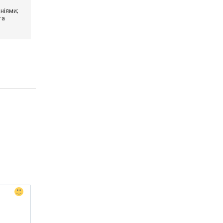
ніями;
та