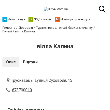
А
Автостанція
Ж
Ж/Д станція
М
Монітор коронавірусу
Головна
Дозвілля
Турагентства, готелі, бази відпочинку
Готелі
вілла Калина
вілла Калина
Опис
Відгуки
Трускавець, вулиця Суховоля, 15
673700010