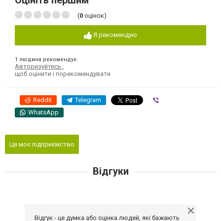
Оцініть першим
(
0
оцінок)
Я рекомендую
1 людина рекомендує
Авторизуйтесь
,
щоб оцінити і порекомендувати
Reddit
Telegram
Viber
WhatsApp
Це моє підприємство
Відгуки
Відгук - це думка або оцінка людей, які бажають