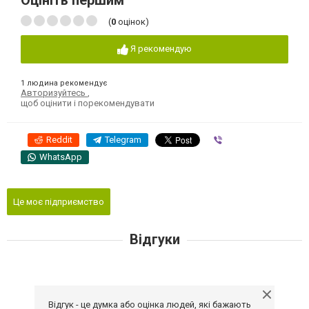
Оцініть першим
(
0
оцінок)
Я рекомендую
1 людина рекомендує
Авторизуйтесь
,
щоб оцінити і порекомендувати
Reddit
Telegram
Viber
WhatsApp
Це моє підприємство
Відгуки
Відгук - це думка або оцінка людей, які бажають