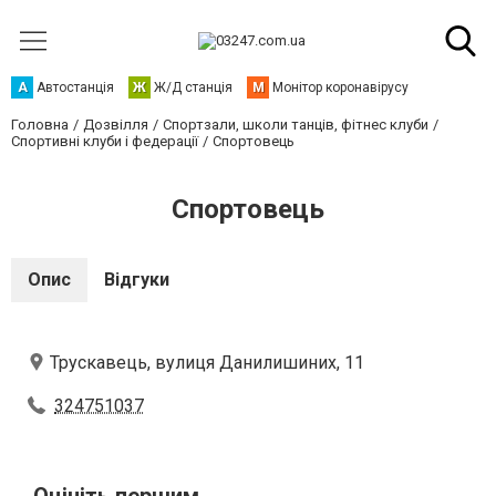
А
Автостанція
Ж
Ж/Д станція
М
Монітор коронавірусу
Головна
Дозвілля
Спортзали, школи танців, фітнес клуби
Спортивні клуби і федерації
Спортовець
Спортовець
Опис
Відгуки
Трускавець, вулиця Данилишиних, 11
324751037