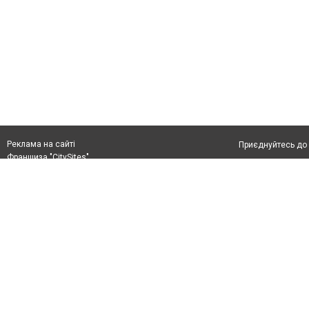
Реклама на сайті
Приєднуйтесь до 
Франшиза "CitySites"
Реклама на сайті:
Допускається цит
rek@citysites.ua
тексті обов'язко
розміщення прямо
абзацу в тексті 
Матеріали з плаш
"Політичні новини
Політика конфіде