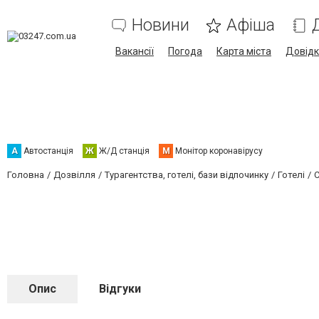
Новини
Афіша
Вакансії
Погода
Карта міста
Довід
А
Автостанція
Ж
Ж/Д станція
М
Монітор коронавірусу
Головна
Дозвілля
Турагентства, готелі, бази відпочинку
Готелі
C
Опис
Відгуки