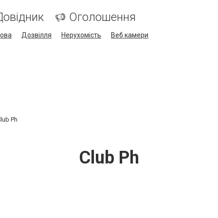
Довідник
Оголошення
кова
Дозвілля
Нерухомість
Веб камери
lub Ph
Club Ph