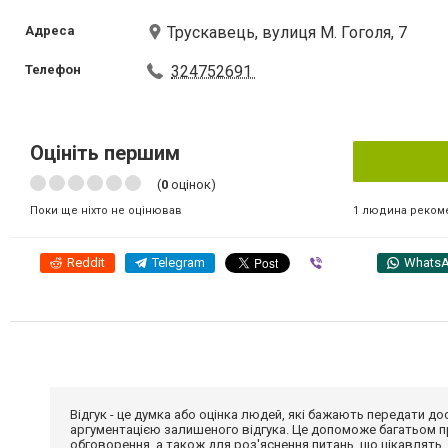
Адреса
Трускавець, вулиця М. Гоголя, 7
Телефон
324752691
Оцініть першим
(
0
оцінок)
1 людина реком
Поки ще ніхто не оцінював
Reddit
Telegram
Viber
Whats
Відгук - це думка або оцінка людей, які бажають передати 
аргументацією залишеного відгука. Це допоможе багатьом пр
обговорення, а також для роз'яснення питань, що цікавлять.