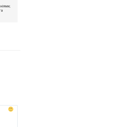
ніями;
та