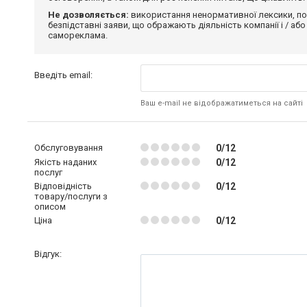
Не дозволяється:
використання ненормативної лексики, по
безпідставні заяви, що ображають діяльність компанії і / або
самореклама.
Введіть email:
Ваш e-mail не відображатиметься на сайті
Обслуговування
0/12
Якість наданих
0/12
послуг
Відповідність
0/12
товару/послуги з
описом
Ціна
0/12
Відгук: