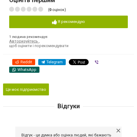
Оцініть першим
(
0
оцінок)
Я рекомендую
1 людина рекомендує
Авторизуйтесь
,
щоб оцінити і порекомендувати
Reddit
Telegram
Viber
WhatsApp
Це моє підприємство
Відгуки
Відгук - це думка або оцінка людей, які бажають