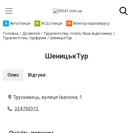
А
Автостанція
Ж
Ж/Д станція
М
Монітор коронавірусу
Головна
Дозвілля
Турагентства, готелі, бази відпочинку
Турагентства, турфірми
ШеницькТур
ШеницькТур
Опис
Відгуки
Трускавець, вулиця Івасюка, 1
324750312