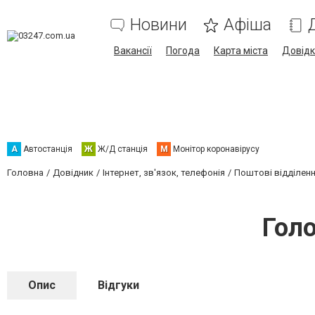
Новини
Афіша
Вакансії
Погода
Карта міста
Довід
А
Автостанція
Ж
Ж/Д станція
М
Монітор коронавірусу
Головна
Довідник
Інтернет, зв'язок, телефонія
Поштові відділен
Голо
Опис
Відгуки