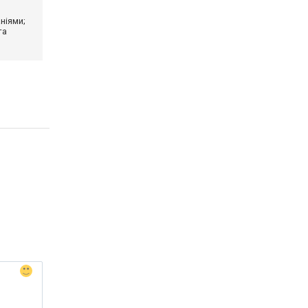
ніями;
та