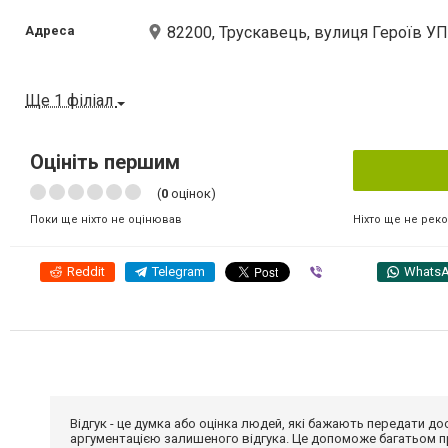
Адреса
82200, Трускавець, вулиця Героїв УП
Ще 1 філіал
Оцініть першим
(
0
оцінок)
Ніхто ще не рек
Поки ще ніхто не оцінював
Reddit
Telegram
Viber
Whats
Відгук - це думка або оцінка людей, які бажають передати 
аргументацією залишеного відгука. Це допоможе багатьом пр