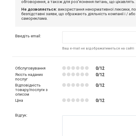
обговорення, а також для роз'яснення питань, що цікавлять.
Не дозволяється:
використання ненормативної лексики, по
безпідставні заяви, що ображають діяльність компанії і / або
самореклама.
Введіть email:
Ваш e-mail не відображатиметься на сайті
Обслуговування
0/12
Якість наданих
0/12
послуг
Відповідність
0/12
товару/послуги з
описом
Ціна
0/12
Відгук: