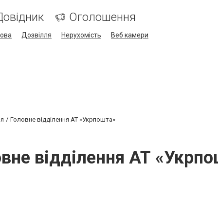
Довідник
Оголошення
кова
Дозвілля
Нерухомість
Веб камери
ня
Головне відділення АТ «Укрпошта»
вне відділення АТ «Укрп