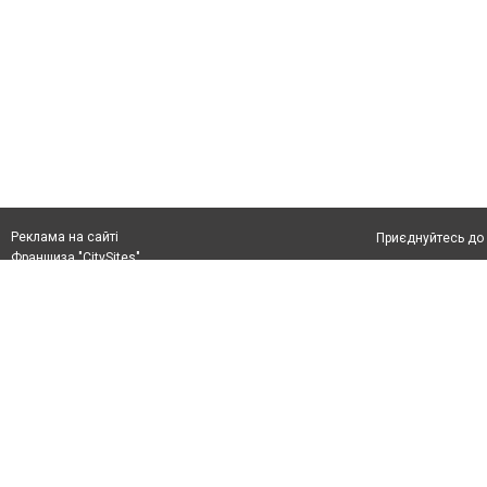
Реклама на сайті
Приєднуйтесь до 
Франшиза "CitySites"
Реклама на сайті:
Допускається цит
rek@citysites.ua
тексті обов'язко
розміщення прямо
абзацу в тексті 
Матеріали з плаш
"Політичні новини
Політика конфіде