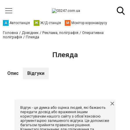
А
Автостанція
Ж
Ж/Д станція
М
Монітор коронавірусу
Головна
Довідник
Реклама, поліграфія
Оперативна
поліграфія
Плеяда
Плеяда
Опис
Відгуки
Відгук - це думка або оцінка людей, які бажають
передати досвід або враження іншим
користувачам нашого сайту з обов'язковою
аргументацією залишеного відгука. Це допоможе
багатьом прийняти правильне рішення.
Коментарі призначені для спілкування та