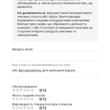
обговорення, а також для роз'яснення питань, що
цікавлять.
Не дозволяється:
використання ненормативної
лексики, погроз або образ; безпосереднє
порівняння з іншими конкуруючими компаніями;
безпідставні заяви, що ображають діяльність
компанії і / або її послуги; розміщення посилань на
сторонні інтернет-ресурси; реклама та
самореклама.
Введіть email:
Ваш e-mail не відображатиметься на сайті
або
Авторизуйтесь
для написання відгуку
Обслуговування
0/12
Якість наданих послуг
0/12
Відповідність товару/послуги з описом
0/12