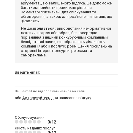
аргументацією залишеного відгука. Це допоможе
багатьом прийняти правильне рішення.
Коментарі призначені для спілкування та
обговорення, а також для роз'яснення питань, що
цікавлять.
Не дозволяється:
використання ненормативної
лексики, погроз або образ; безпосереднє
порівняння з іншими конкуруючими компаніями;
безпідставні заяви, що ображають діяльність
компанії і / або її послуги; розміщення посилань на
сторонні інтернет-ресурси; реклама та
самореклама.
Введіть email:
Ваш e-mail не відображатиметься на сайті
або
Авторизуйтесь
для написання відгуку
Обслуговування
0/12
Якість наданих послуг
0/12