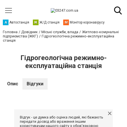
А
Автостанція
Ж
Ж/Д станція
М
Монітор коронавірусу
Головна
Довідник
Міські служби, влада
Житлово-комунальні
підприємства (ЖКГ)
Гідрогеологічна режимно-експлуатаційна
станція
Гідрогеологічна режимно-
експлуатаційна станція
Опис
Відгуки
Відгук - це думка або оцінка людей, які бажають
передати досвід або враження іншим
користувачам нашого сайту з обов'язковою