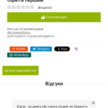
Оцініть першим
(
0
оцінок)
Я рекомендую
Ніхто ще не рекомендував
Авторизуйтесь
,
щоб оцінити і порекомендувати
Reddit
Telegram
Viber
WhatsApp
Це моє підприємство
Відгуки
Відгук - це думка або оцінка людей, які бажають