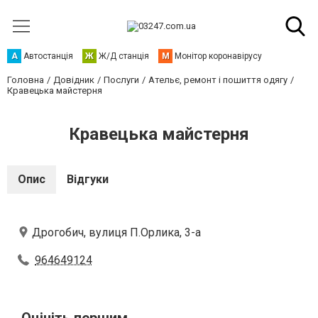
А
Автостанція
Ж
Ж/Д станція
М
Монітор коронавірусу
Головна
Довідник
Послуги
Ательє, ремонт і пошиття одягу
Кравецька майстерня
Кравецька майстерня
Опис
Відгуки
Дрогобич, вулиця П.Орлика, 3-а
964649124