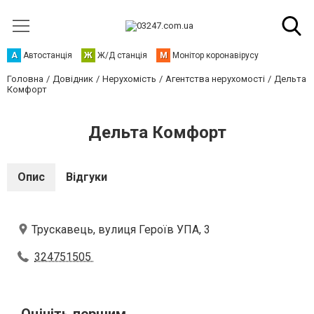
А
Автостанція
Ж
Ж/Д станція
М
Монітор коронавірусу
Головна
Довідник
Нерухомість
Агентства нерухомості
Дельта
Комфорт
Дельта Комфорт
Опис
Відгуки
Трускавець, вулиця Героїв УПА, 3
324751505