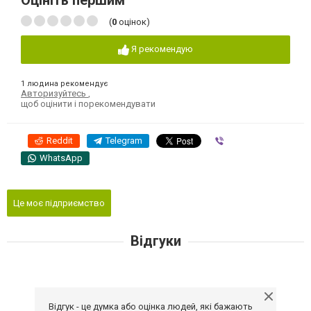
Оцініть першим
(
0
оцінок)
Я рекомендую
1 людина рекомендує
Авторизуйтесь
,
щоб оцінити і порекомендувати
Reddit
Telegram
Viber
WhatsApp
Це моє підприємство
Відгуки
Відгук - це думка або оцінка людей, які бажають