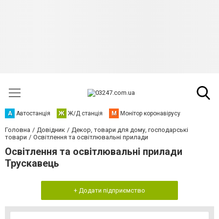
А
Автостанція
Ж
Ж/Д станція
М
Монітор коронавірусу
Головна
Довідник
Декор, товари для дому, господарські
товари
Освітлення та освітлювальні прилади
Освітлення та освітлювальні прилади
Трускавець
+ Додати підприємство