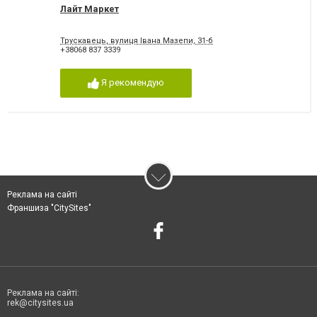
Лайт Маркет
Трускавець, вулиця Івана Мазепи, 31-б
+38068 837 3339
Я рекомендую
Реклама на сайті
Франшиза "CitySites"
Реклама на сайті:
rek@citysites.ua