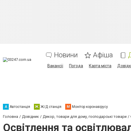
Новини
Афіша
Вакансії
Погода
Карта міста
Довід
А
Автостанція
Ж
Ж/Д станція
М
Монітор коронавірусу
Головна
Довідник
Декор, товари для дому, господарські товари
Освітлення та освітлюва