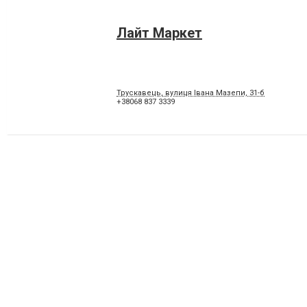
Лайт Маркет
Трускавець, вулиця Івана Мазепи, 31-б
+38068 837 3339