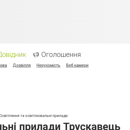
Довідник
Оголошення
кова
Дозвілля
Нерухомість
Веб камери
Освітлення та освітлювальні прилади
льні прилади Трускавець