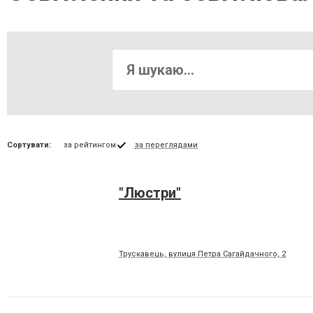
Сортувати:
за рейтингом
за переглядами
"Люстри"
Трускавець, вулиця Петра Сагайдачного, 2