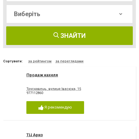
ЗНАЙТИ
Сортувати:
за рейтингом
за переглядами
Продаж кахеля
Трускавець, вулиця Івасюка, 15
977112860
Я рекомендую
ТЦ Арко