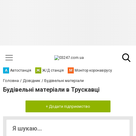
А
Автостанція
Ж
Ж/Д станція
М
Монітор коронавірусу
Головна
Довідник
Будівельні матеріали
Будівельні матеріали в Трускавці
+ Додати підприємство