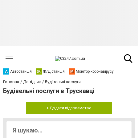
А
Автостанція
Ж
Ж/Д станція
М
Монітор коронавірусу
Головна
Довідник
Будівельні послуги
Будівельні послуги в Трускавці
+ Додати підприємство