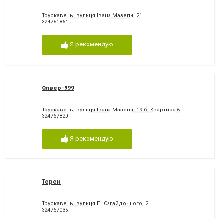
Трускавець, вулиця Івана Мазепи, 21
324751864
Я рекомендую
Олвер-999
Трускавець, вулиця Івана Мазепи, 19-б, Квартира 6
324767820
Я рекомендую
Терен
Трускавець, вулиця П. Сагайдочного, 2
324767036