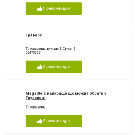
Я рекомендую
Траверс
Трускавець, вулиця В.Стуса, 3
324753551
Я рекомендую
MegaSteli: найкраще що можна обрати у
Трускавці
Трускавець
Я рекомендую