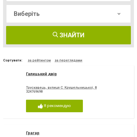
ЗНАЙТИ
Сортувати:
за рейтингом
за переглядами
Галицький двір
Трускавець, вулиця С. Крушельницької, 8
324769698
Я рекомендую
Грагар